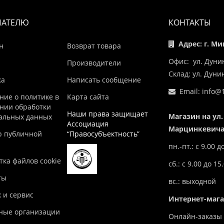
ПАТЕЛЮ
КОНТАКТЫ
Адрес: г. Ми
н
Возврат товара
Офис: ул. Дуни
Производители
Склад: ул. Дун
ка
Написать сообщение
Email:
info@1
ние о политике в
Карта сайта
нии обработки
Наши права защищает
Магазин на ул.
альных данных
Ассоциация
Марцинкевича,
р публичной
“Правосубъектность”
пн.-пт.: с 9.00 д
ка файлов cookie
сб.: с 9.00 до 15
ты
вс.: выходной
 и сервис
Интернет-маг
ные организации
Онлайн-заказы 