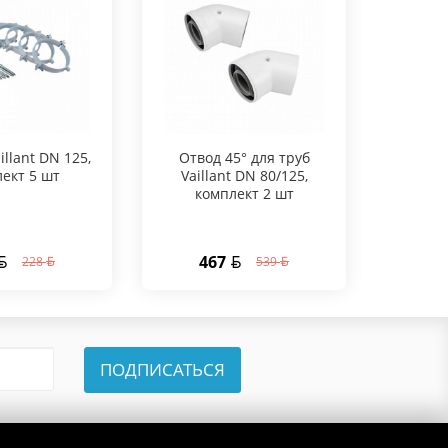
llant DN 125,
Отвод 45° для труб
ект 5 шт
Vaillant DN 80/125,
кон
комплект 2 шт
тел
встав
467
3
228
539
ПОДПИСАТЬСЯ