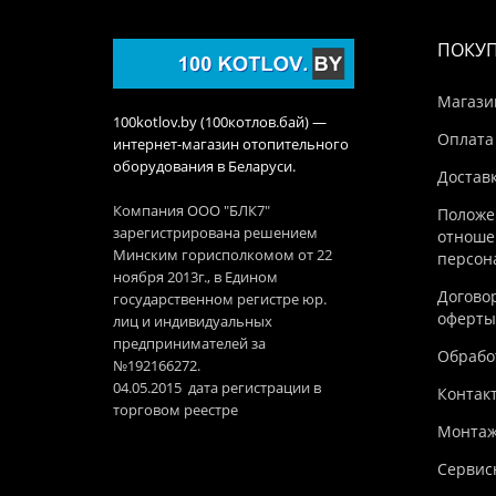
ПОКУ
Магази
100kotlov.by (100котлов.бай) —
Оплата
интернет-магазин отопительного
оборудования в Беларуси.
Достав
Компания ООО "БЛК7"
Положе
зарегистрирована решением
отноше
Минским горисполкомом от 22
персон
ноября 2013г., в Едином
Догово
государственном регистре юр.
оферты
лиц и индивидуальных
предпринимателей за
Обработ
№192166272.
04.05.2015 дата регистрации в
Контак
торговом реестре
Монтаж
Сервис