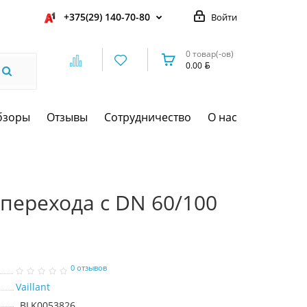
+375(29) 140-70-80
Войти
0 товар(-ов)
0.00
бзоры
Отзывы
Сотрудничество
О нас
я перехода с DN 60/100
0 отзывов
Vaillant
BLK0053826