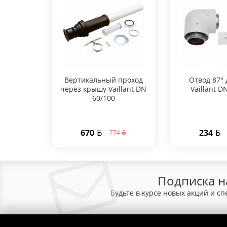
Вертикальный проход
Отвод 87° 
через крышу Vaillant DN
Vaillant D
60/100
670
234
774
Подписка н
Будьте в курсе новых акций и с