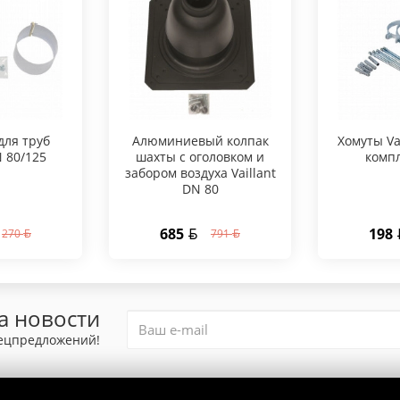
для труб
Алюминиевый колпак
Хомуты Vai
N 80/125
шахты с оголовком и
компл
забором воздуха Vaillant
DN 80
685
198
270
791
а новости
пецпредложений!