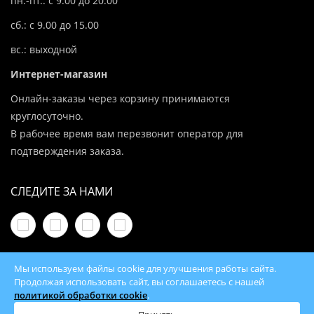
пн.-пт.: с 9.00 до 20.00
сб.: с 9.00 до 15.00
вс.: выходной
Интернет-магазин
Онлайн-заказы через корзину принимаются
круглосуточно.
В рабочее время вам перезвонит оператор для
подтверждения заказа.
СЛЕДИТЕ ЗА НАМИ
Мы используем файлы cookie для улучшения работы сайта.
Продолжая использовать сайт, вы соглашаетесь с нашей
политикой обработки cookie
.
© 2026 100Kotlov.by — продажа отопительного
оборудования с доставкой по всей Беларуси