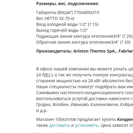
Размеры, вес, подключение:
Габариты (ВхШхГ) 770x400x315
Вес НЕТТО 32.70 кг
Вход холодной воды 1/2" (? 15)
Выход горячей воды 1/2"
Подающая линия контура отопления3/4" (? 20)
Обратная линия контура отопления3/4" (? 20)
Производитель: Ariston Thermo SpA., Fabriano 
В офисе нашей компании вы можете узнать це
24 РДЦ )
, а так же получить полную консульт
сгорания
мощностью на 24 кВт
абсолютно бес
Наши специалисты помогут подобрать вам име
Самовывоз настенного конденсационного газо
воспользоваться услугой доставки навесного 
Гродно, Жлобин, Иваново, Калинковичи, Кобри
и д.р.
Магазин 100котлов предлагает купить
Конден
также
доставить
и
установить
. Цена зависит о