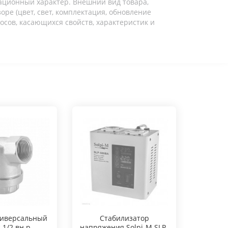
ационный характер. Внешний вид товара,
ре (цвет, свет, комплектация, обновление
осов, касающихся свойств, характеристик и
ниверсальный
Стабилизатор
c 1/2 вн.р
напряжения Solpi-M SLP-