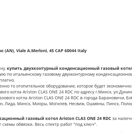
(AN), Viale A.Merloni, 45 CAP 60044 Italy
ну,
купить двухконтурный конденсационный газовый коте
ацию по итальянскому газовому двухконтурному конденсационном
платно.
нно то отопительное оборудование, которое будет экономично 
вого котла
Ariston CLAS ONE 24 RDC
по адресу г.Минск, ул.Дуни
газового котла
Ariston CLAS ONE 24 RDC
в города Барановичи, Боб
н, Лида, Минск, Миоры, Могилев, Несвиж, Ошмяны, Пинск, Полоц
сационный газовый котел Ariston CLAS ONE 24 RDC
за налич
т схемы обвязки. Весь спектр работ "под ключ".