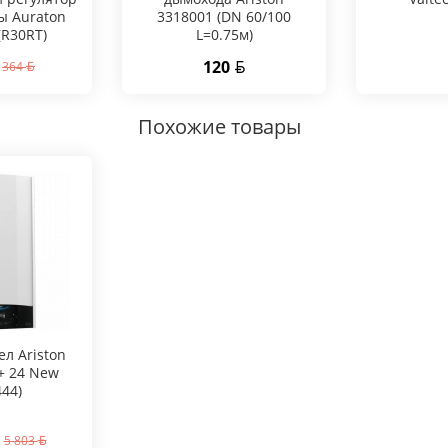
ы Auraton
3318001 (DN 60/100
(R30RT)
L=0.75м)
120
364
Похожие товары
ел Ariston
+ 24 New
444)
5 803