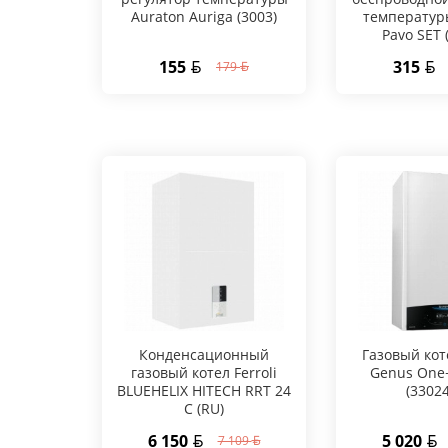
Auraton Auriga (3003)
температур
Pavo SET 
155
315
179
Конденсационный
Газовый кот
газовый котел Ferroli
Genus One
BLUEHELIX HITECH RRT 24
(3302
C (RU)
6 150
5 020
7 109