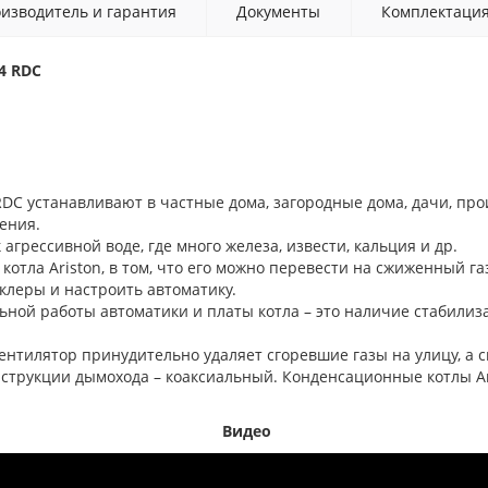
изводитель и гарантия
Документы
Комплектаци
4 RDC
RDC устанавливают в частные дома, загородные дома, дачи, пр
ения.
грессивной воде, где много железа, извести, кальция и др.
тла Ariston, в том, что его можно перевести на сжиженный га
иклеры и настроить автоматику.
ной работы автоматики и платы котла – это наличие стабилизат
ентилятор принудительно удаляет сгоревшие газы на улицу, а с
струкции дымохода – коаксиальный. Конденсационные котлы Ari
Видео