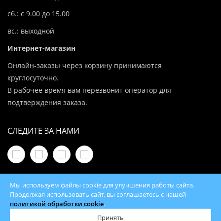
сб.: с 9.00 до 15.00
вс.: выходной
Интернет-магазин
Онлайн-заказы через корзину принимаются
круглосуточно.
В рабочее время вам перезвонит оператор для
подтверждения заказа.
СЛЕДИТЕ ЗА НАМИ
Мы используем файлы cookie для улучшения работы сайта.
Продолжая использовать сайт, вы соглашаетесь с нашей
политикой обработки cookie
.
© 2026 100Kotlov.by — продажа отопительного
оборудования с доставкой по всей Беларуси
Принять