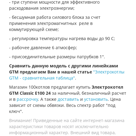
- три ступени мощности для эффективного
расходования электроэнергии;
- бесшумная работа силового блока за счет
применения электромагнитных реле в
коммутирующей схеме;
- регулировка температуры нагрева воды до 90 С;
- рабочее давление 6 атмосфер;
- присоединительные размеры патрубков 1''.
Сравнить данную модель с другими линейками
GTM предлагаем Вам в нашей статье
"Электрокотлы
GTM - сравнительная таблица"
.
Магазин 100котлов предлагает купить
Электрокотел
GTM Classic E100 24
за наличный, безналичный расчет
и в
рассрочку
. А также
доставить
и
установить
. Цена
зависит от схемы обвязки. Весь спектр работ "под
ключ".
Внимание! Приведенные на сайте интернет-магазина
характеристики товаров носят исключительно
информационный характер. Внешний вид товара,