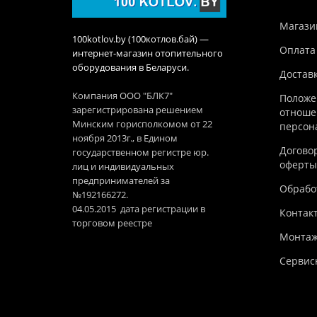
Магази
100kotlov.by (100котлов.бай) —
Оплата
интернет-магазин отопительного
оборудования в Беларуси.
Достав
Компания ООО "БЛК7"
Положе
зарегистрирована решением
отноше
Минским горисполкомом от 22
персон
ноября 2013г., в Едином
Догово
государственном регистре юр.
оферты
лиц и индивидуальных
предпринимателей за
Обработ
№192166272.
04.05.2015 дата регистрации в
Контак
торговом реестре
Монтаж
Сервис