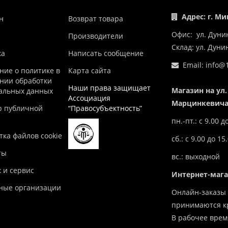
Адрес: г. Ми
н
Возврат товара
Офис: ул. Дуни
Производители
Склад: ул. Дун
ка
Написать сообщение
Email:
info@1
ние о политике в
Карта сайта
нии обработки
Наши права защищает
Магазин на ул.
альных данных
Ассоциация
Марцинкевича,
р публичной
“Правосубъектность”
пн.-пт.: с 9.00 д
ка файлов cookie
сб.: с 9.00 до 15
ты
вс.: выходной
 и сервис
Интернет-маг
ные организации
Онлайн-заказы 
принимаются кр
В рабочее врем