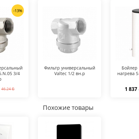
-13%
ерсальный
Фильтр универсальный
Бойлер 
6.N.05 3/4
Valtec 1/2 вн.р
нагрева S
р
1 837
46.24
Похожие товары