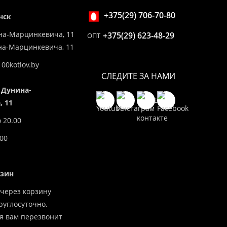
+375(29) 706-70-80
нск
на-Марцинкевича, 11
+375(29) 623-48-29
ОПТ
ина-Марцинкевича, 11
00kotlov.by
СЛЕДИТЕ ЗА НАМИ
 Дунина-
 11
о 20.00
.00
азин
через корзину
углосуточно.
я вам перезвонит