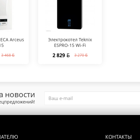
 ECA Arceus
Электрокотел Teknix
15
ESPRO-15 Wi-Fi
2 829
3 468
3 270
а новости
пецпредложений!
ПАТЕЛЮ
КОНТАКТЫ