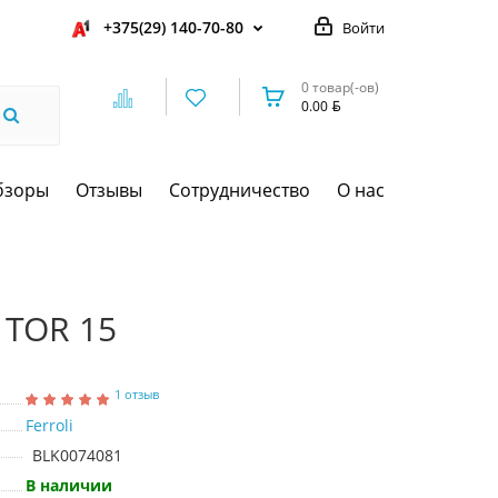
+375(29) 140-70-80
Войти
0 товар(-ов)
0.00
бзоры
Отзывы
Сотрудничество
О нас
 TOR 15
1 отзыв
Ferroli
BLK0074081
В наличии