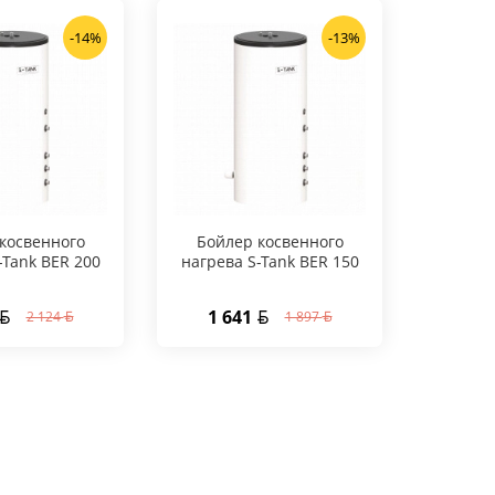
-14%
-13%
косвенного
Бойлер косвенного
-Tank BER 200
нагрева S-Tank BER 150
1 641
2 124
1 897