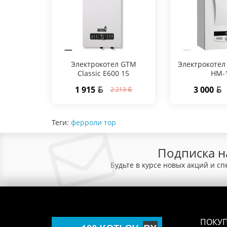
Электрокотел GTM
Электрокотел
Classic E600 15
HM-
1 915
3 000
2 213
Теги:
ферроли тор
Подписка н
Будьте в курсе новых акций и с
ПОКУ