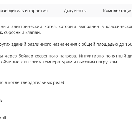
изводитель и гарантия
Документы
Комплектаци
ный электрический котел, который выполнен в классическо
, сбросный клапан.
ругих зданий различного назначения с общей площадью до 150 
ды через
бойлер косвенного нагрева.
Интуитивно понятный д
тойчивые к высоким температурам и высоким нагрузкам.
я в котле твердотельных реле)
ды
oli