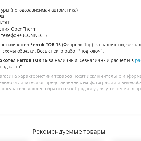
уры (погодозависимая автоматика)
ва
N/OFF
ления OpenTherm
 телефоне (CONNECT)
ический котел
Ferroli TOR 15
(Ферроли Тор)
за наличный, безнал
т схемы обвязки. Весь спектр работ "под ключ".
котел Ferroli TOR 15
за наличный, безналичный расчет и в
ра
"под ключ".
агазина характеристики товаров носят исключительно информ
льно отличаться от представленных на фотографии и видеообзо
 покупатель должен обратиться к Продавцу для уточнения вопр
Рекомендуемые товары