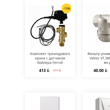
-13%
Комплект трехходового
Фильтр унив
крана с датчиком
Valtec VT.38
бойлера Ferroli
вн.
1KWMA3WA
413
40.00
477