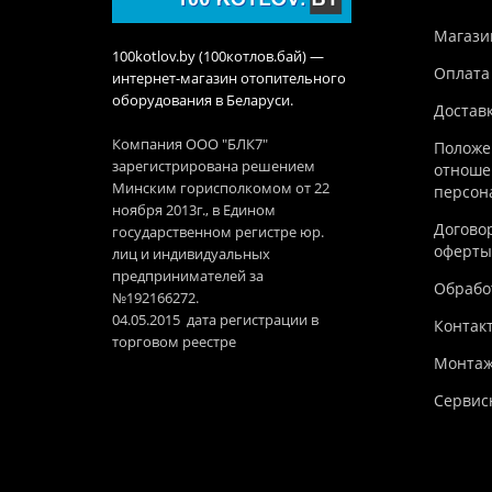
Магази
100kotlov.by (100котлов.бай) —
Оплата
интернет-магазин отопительного
оборудования в Беларуси.
Достав
Компания ООО "БЛК7"
Положе
зарегистрирована решением
отноше
Минским горисполкомом от 22
персон
ноября 2013г., в Едином
Догово
государственном регистре юр.
оферты
лиц и индивидуальных
предпринимателей за
Обработ
№192166272.
04.05.2015 дата регистрации в
Контак
торговом реестре
Монтаж
Сервис