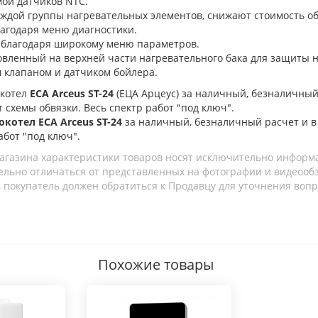
мой датчиков NTC.
аждой группы нагревательных элементов, снижают стоимость о
агодаря меню диагностики.
 благодаря широкому меню параметров.
овленный на верхней части нагревательного бака для защиты 
 клапаном и датчиком бойлера.
окотел
ECA Arceus ST-24
(ЕЦА Арцеус) за наличный, безналичный
т схемы обвязки. Весь спектр работ "под ключ".
окотел ECA Arceus ST-24
за наличный, безналичный расчет и 
абот "под ключ".
агазина характеристики товаров носят исключительно информ
льно отличаться от представленных на фотографии и видеообзо
 покупатель должен обратиться к Продавцу для уточнения вопр
Похожие товары