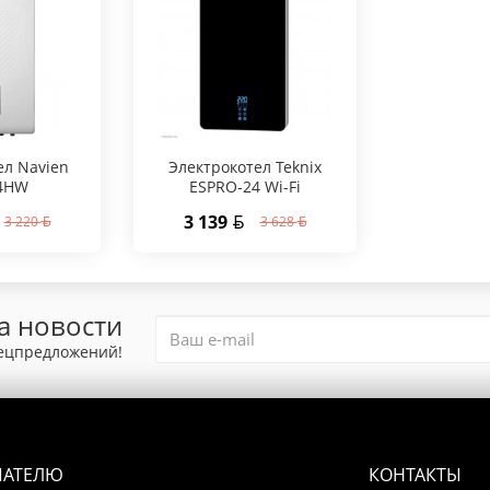
ел Navien
Электрокотел Teknix
4HW
ESPRO-24 Wi-Fi
3 139
3 220
3 628
а новости
пецпредложений!
ПАТЕЛЮ
КОНТАКТЫ