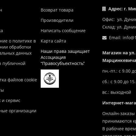
Адрес: г. Ми
н
Возврат товара
Офис: ул. Дуни
Производители
Склад: ул. Дун
ка
Написать сообщение
Email:
info@1
ние о политике в
Карта сайта
нии обработки
Наши права защищает
Магазин на ул.
альных данных
Ассоциация
Марцинкевича,
р публичной
“Правосубъектность”
пн.-пт.: с 9.00 д
ка файлов cookie
сб.: с 9.00 до 15
ты
вс.: выходной
 и сервис
Интернет-маг
ные организации
Онлайн-заказы 
принимаются кр
В рабочее врем