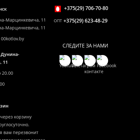
+375(29) 706-70-80
нск
на-Марцинкевича, 11
+375(29) 623-48-29
ОПТ
ина-Марцинкевича, 11
00kotlov.by
СЛЕДИТЕ ЗА НАМИ
 Дунина-
 11
о 20.00
.00
азин
через корзину
углосуточно.
я вам перезвонит