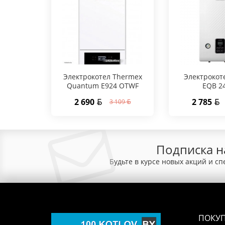
Электрокотел Thermex
Электрокот
Quantum E924 OTWF
EQB 2
2 690
2 785
3 109
Подписка н
Будьте в курсе новых акций и с
ПОКУ