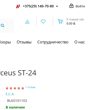
+375(29) 140-70-80
Войти
0 товар(-ов)
0.00
бзоры
Отзывы
Сотрудничество
О нас
ceus ST-24
1 отзыв
E.C.A.
BLK0101103
В наличии