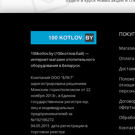
Будьте в курсе новых акций и с
ПОКУ
Магази
100kotlov.by (100котлов.бай) —
Оплата
интернет-магазин отопительного
оборудования в Беларуси.
Достав
Компания ООО "БЛК7"
Положе
зарегистрирована решением
отноше
Минским горисполкомом от 22
персон
ноября 2013г., в Едином
Догово
государственном регистре юр.
оферты
лиц и индивидуальных
предпринимателей за
Обработ
№192166272.
04.05.2015 дата регистрации в
Контак
торговом реестре