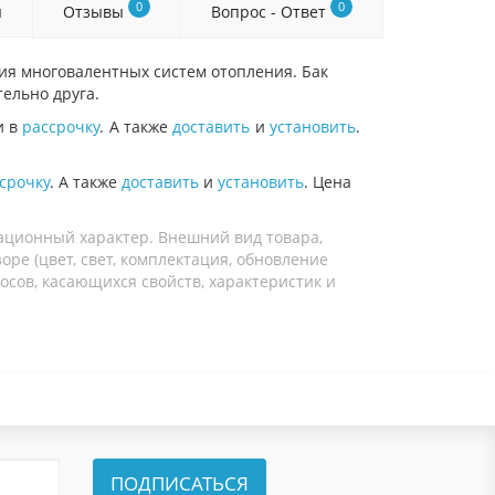
0
0
я
Отзывы
Вопрос - Ответ
ния многовалентных систем отопления.
Бак
ельно друга.
и в
рассрочку
. А также
доставить
и
установить
.
срочку
. А также
доставить
и
установить
. Цена
ационный характер. Внешний вид товара,
ре (цвет, свет, комплектация, обновление
осов, касающихся свойств, характеристик и
ПОДПИСАТЬСЯ