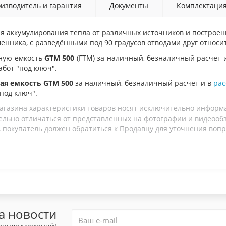
изводитель и гарантия
Документы
Комплектаци
я аккумулирования тепла от различных источников и построе
менника,
с
разведёнными под 90 градусов отводами друг относит
ную емкость
GTM 500
(ГТМ
)
за наличный, безналичный расчет 
абот "под ключ".
ая емкость GTM 500
за наличный, безналичный расчет и в
рас
"под ключ".
агазина характеристики товаров носят исключительно информ
льно отличаться от представленных на фотографии и видеообзо
 покупатель должен обратиться к Продавцу для уточнения вопр
а новости