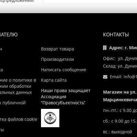
пецпредложений!
ПАТЕЛЮ
КОНТАКТЫ
Адрес: г. Ми
н
Возврат товара
Офис: ул. Дуни
Производители
Склад: ул. Дун
ка
Написать сообщение
Email:
info@1
ние о политике в
Карта сайта
нии обработки
Наши права защищает
Магазин на ул.
альных данных
Ассоциация
Марцинкевича,
р публичной
“Правосубъектность”
пн.-пт.: с 9.00 д
ка файлов cookie
сб.: с 9.00 до 15
ты
вс.: выходной