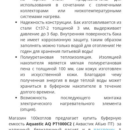
использования в сочетании с солнечными
коллекторами или низкотемпературными
системами нагрева.
Надежность конструкции.
Бак изготавливается из
стали Ст37-2 толщиной 3 мм, выдерживает
давление до 3 бар. Внутренняя поверхность бака
не имеет коррозионную защиту, таким образом
заполнять можно только водой для отопления! Не
годен для хранения питьевой воды!
Полиуретановая теплоизоляция.
Изоляцией
накопителя является мягкая полиуретановая
пена с толщиной 100 мм, сам кожух изготовлен
из искусственной кожи. Благодаря чему
полученная энергия в виде тёплой воды может
храниться в буферном накопителе в течение
долгого времени.
Возможность последующего монтажа
электрического нагревательного элемента
(опция).
Магазин 100котлов предлагает купить буферную
емкость
Aquastic AQ PT1000С2 (
Аквастик АКью ПТ)
за
наличный, безналичный расчет и в
рассрочку
. А