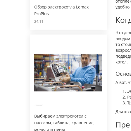
отоплен
Обзор электрокотла Lemax
удобно 
ProPlus
Ког
24.11
Что дел
вводом 
то стои
возросл
подведе
котел.
Осно
А вот, 
Э
Р
Т
Для кв
Выбираем электрокотел с
Пре
насосом, таблица, сравнение,
модели и цены