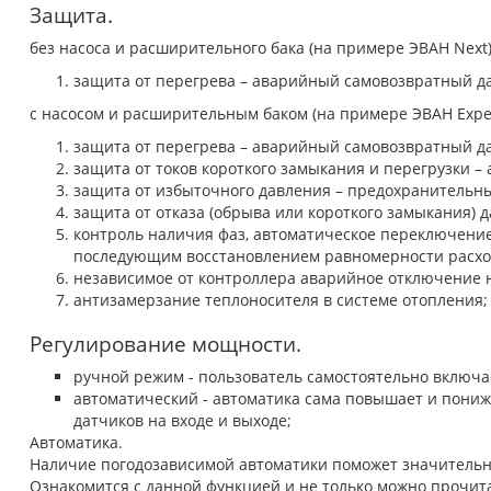
Защита.
без насоса и расширительного бака (на примере ЭВАН Next
защита от перегрева – аварийный самовозвратный дат
с насосом и расширительным баком (на примере ЭВАН Expe
защита от перегрева – аварийный самовозвратный дат
защита от токов короткого замыкания и перегрузки –
защита от избыточного давления – предохранительны
защита от отказа (обрыва или короткого замыкания) 
контроль наличия фаз, автоматическое переключени
последующим восстановлением равномерности расход
независимое от контроллера аварийное отключение н
антизамерзание теплоносителя в системе отопления;
Регулирование мощности.
ручной режим - пользователь самостоятельно включа
автоматический - автоматика сама повышает и пониж
датчиков на входе и выходе;
Автоматика.
Наличие погодозависимой автоматики поможет значительно
Ознакомится с данной функцией и не только можно прочит