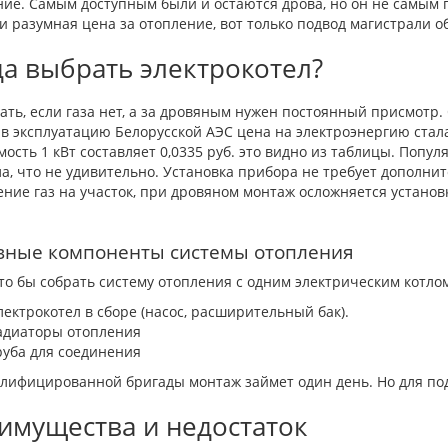
ие. Самым доступным были и остаются дрова, но он не самым 
и разумная цена за отопление, вот только подвод магистрали о
да выбрать электрокотел?
ать, если газа нет, а за дровяным нужен постоянный присмотр. 
в эксплуатацию Белорусской АЭС цена на электроэнергию стала
мость 1 кВт составляет 0,0335 руб. это видно из таблицы. Попу
а, что не удивительно. Установка прибора не требует дополнит
ние газ на участок, при дровяном монтаж осложняется установк
вные компоненты системы отопления
что бы собрать систему отопления с одним электрическим котло
лектрокотел в сборе (насос, расширительный бак).
адиаторы отопления
руба для соединения
алифицированной бригады монтаж займет один день. Но для по
имущества и недостаток