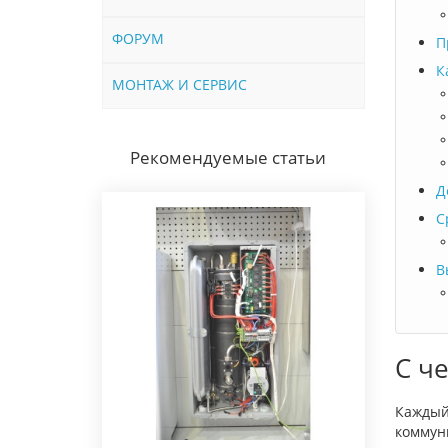
ФОРУМ
П
К
МОНТАЖ И СЕРВИС
Рекомендуемые статьи
Д
С
В
С ч
Каждый,
коммуни