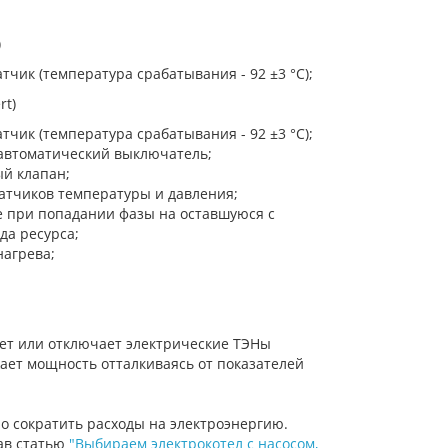
)
чик (температура срабатывания - 92 ±3 °С);
rt)
чик (температура срабатывания - 92 ±3 °С);
 автоматический выключатель;
й клапан;
датчиков температуры и давления;
е при попадании фазы на оставшуюся с
а ресурса;
агрева;
ет или отключает электрические ТЭНы
ает мощность отталкиваясь от показателей
 сократить расходы на электроэнергию.
ав статью
"Выбираем электрокотел с насосом,