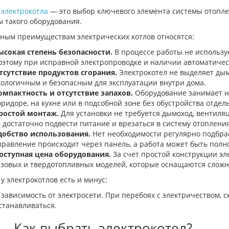
р
электрокотла
— это выбор ключевого элемента системы отопле
 такого оборудования.
вным преимуществам электрических котлов относятся:
ысокая степень безопасности.
В процессе работы не используе
оэтому при исправной электропроводке и наличии автоматиче
тсутствие продуктов сгорания.
Электрокотел не выделяет дым 
кологичным и безопасным для эксплуатации внутри дома.
омпактность и отсутствие запахов.
Оборудование занимает не
оридоре, на кухне или в подсобной зоне без обустройства отдел
ростой монтаж.
Для установки не требуется дымоход, вентиля
 достаточно подвести питание и врезаться в систему отопления
добство использования.
Нет необходимости регулярно подбрас
правление происходит через панель, а работа может быть полн
оступная цена оборудования.
За счет простой конструкции э
азовых и твердотопливных моделей, которые оснащаются сложн
у электрокотлов есть и минус:
зависимость от электросети. При перебоях с электричеством,
станавливаться.
Как выбрать электрокотел?