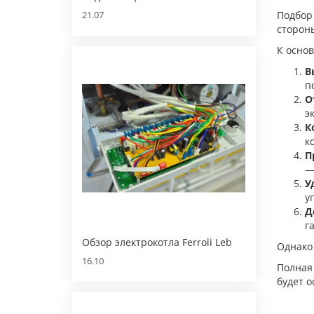
21.07
Подбо
стороны
К осно
В
п
О
э
К
к
П
—
У
у
Д
г
Обзор электрокотла Ferroli Leb
Однако 
16.10
Полная 
будет о