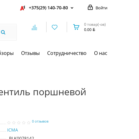
+375(29) 140-70-80
Войти
0 товар(-ов)
0.00
бзоры
Отзывы
Сотрудничество
О нас
вентиль поршневой
0 отзывов
ICMA
BLK0078142