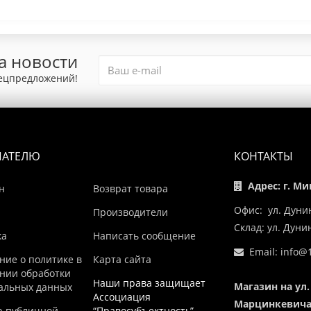
а новости
пецпредложений!
ПАТЕЛЮ
КОНТАКТЫ
Адрес: г. Ми
н
Возврат товара
Офис: ул. Дуни
Производители
Склад: ул. Дун
ка
Написать сообщение
Email:
info@1
ние о политике в
Карта сайта
нии обработки
Наши права защищает
Магазин на ул.
альных данных
Ассоциация
Марцинкевича,
р публичной
“Правосубъектность”