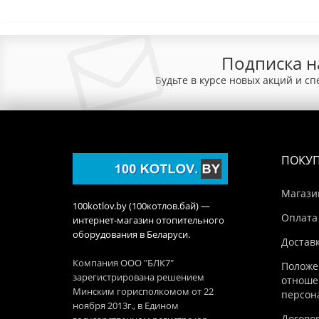
Подписка н
Будьте в курсе новых акций и с
ПОКУ
Магази
100kotlov.by (100котлов.бай) —
Оплата
интернет-магазин отопительного
оборудования в Беларуси.
Достав
Компания ООО "БЛК7"
Положе
зарегистрирована решением
отноше
Минским горисполкомом от 22
персон
ноября 2013г., в Едином
Догово