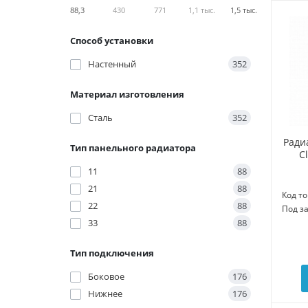
88,3
430
771
1,1 тыс.
1,5 тыс.
Способ установки
Настенный
352
Материал изготовления
Сталь
352
Ради
Тип панельного радиатора
C
11
88
21
88
Код то
22
88
Под з
33
88
Тип подключения
Боковое
176
Нижнее
176