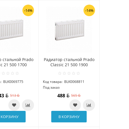
-14%
-14%
р стальной Prado
Радиатор стальной Prado
ic 21 500 1700
Classic 21 500 1900
:
BLK0069775
Код товара:
BLK0068811
Под заказ
43
488
513
565
 КОРЗИНУ
В КОРЗИНУ