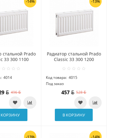
-14%
-13%
р стальной Prado
Радиатор стальной Prado
ic 33 300 1100
Classic 33 300 1200
:
4014
Код товара:
4015
Под заказ
29
457
496
528
 КОРЗИНУ
В КОРЗИНУ
-13%
-14%