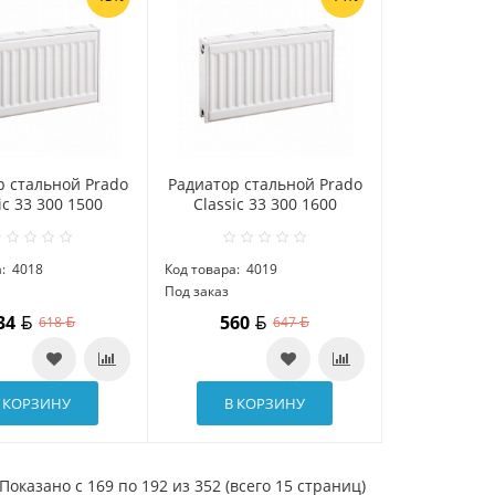
р стальной Prado
Радиатор стальной Prado
ic 33 300 1500
Classic 33 300 1600
:
4018
Код товара:
4019
Под заказ
34
560
618
647
 КОРЗИНУ
В КОРЗИНУ
Показано с 169 по 192 из 352 (всего 15 страниц)