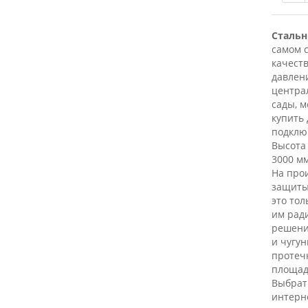
Стальн
самом 
качест
давлени
центра
сады, 
купить 
подклю
Высота 
3000 мм
На прои
защиты 
это тол
им рад
решени
и чугу
протечк
площади
Выбрат
интерне