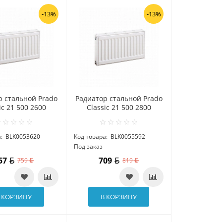
-13%
-13%
р стальной Prado
Радиатор стальной Prado
ic 21 500 2600
Classic 21 500 2800
:
BLK0053620
Код товара:
BLK0055592
Под заказ
57
709
759
819
 КОРЗИНУ
В КОРЗИНУ