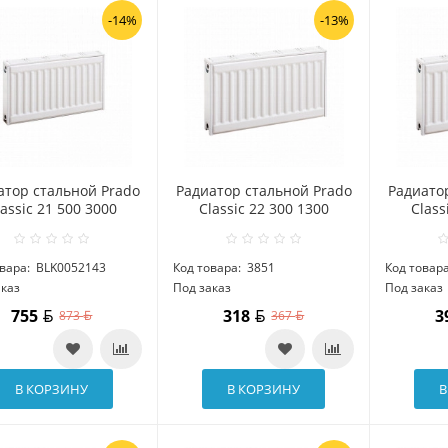
-14%
-13%
атор стальной Prado
Радиатор стальной Prado
Радиато
lassic 21 500 3000
Classic 22 300 1300
Class
вара:
BLK0052143
Код товара:
3851
Код товара
аказ
Под заказ
Под заказ
755
318
3
873
367
В КОРЗИНУ
В КОРЗИНУ
В