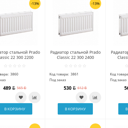
-13%
-13%
атор стальной Prado
Радиатор стальной Prado
Радиато
lassic 22 300 2200
Classic 22 300 2400
Class
вара:
3860
Код товара:
3861
Код товара
аказ
Под заказ
Под заказ
489
530
5
565
612
В КОРЗИНУ
В КОРЗИНУ
В