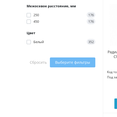
Межосевое расстояние, мм
250
176
450
176
Цвет
Белый
352
Ради
C
Сбросить
Выберите фильтры
Код то
Под з