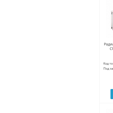
Ради
C
Код то
Под з