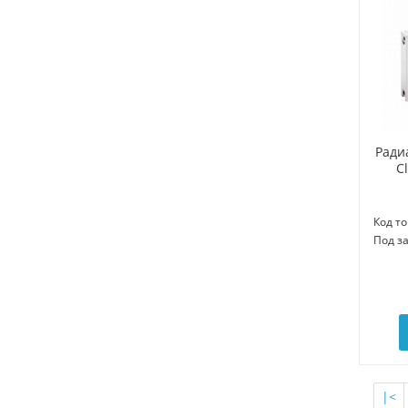
Ради
C
Код то
Под з
|<