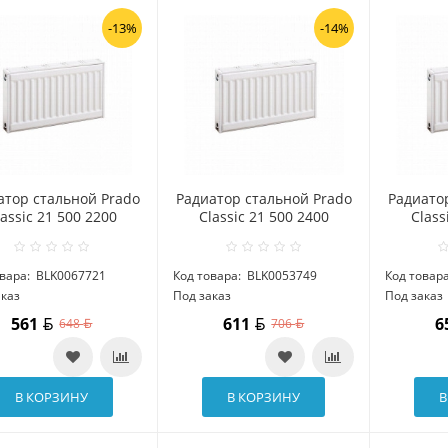
-13%
-14%
атор стальной Prado
Радиатор стальной Prado
Радиато
lassic 21 500 2200
Classic 21 500 2400
Class
вара:
BLK0067721
Код товара:
BLK0053749
Код товара
аказ
Под заказ
Под заказ
561
611
6
648
706
В КОРЗИНУ
В КОРЗИНУ
В