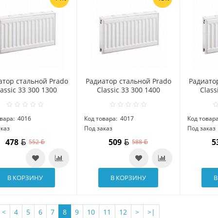
атор стальной Prado
Радиатор стальной Prado
Радиато
lassic 33 300 1300
Classic 33 300 1400
Class
вара:
4016
Код товара:
4017
Код товара
аказ
Под заказ
Под заказ
478
509
5
552
588
В КОРЗИНУ
В КОРЗИНУ
В
<
4
5
6
7
8
9
10
11
12
>
>|