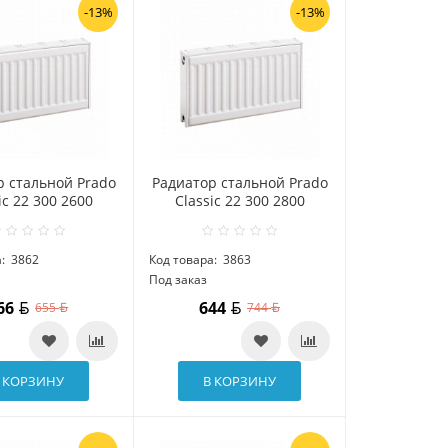
-13%
-13%
р стальной Prado
Радиатор стальной Prado
ic 22 300 2600
Classic 22 300 2800
:
3862
Код товара:
3863
Под заказ
66
644
655
744
 КОРЗИНУ
В КОРЗИНУ