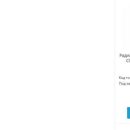
Ради
C
Код то
Под з