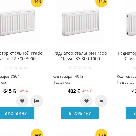
-14%
-14%
атор стальной Prado
Радиатор стальной Prado
Радиато
lassic 22 300 3000
Classic 33 300 1000
Class
вара:
3864
Код товара:
4013
Код товара
аказ
Под заказ
Под заказ
645
402
4
745
465
В КОРЗИНУ
В КОРЗИНУ
В
-14%
-13%