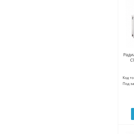
Ради
C
Код то
Под з