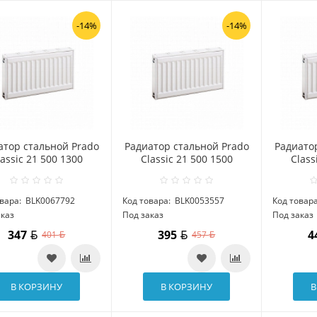
-14%
-14%
атор стальной Prado
Радиатор стальной Prado
Радиато
lassic 21 500 1300
Classic 21 500 1500
Class
вара:
BLK0067792
Код товара:
BLK0053557
Код товара
аказ
Под заказ
Под заказ
347
395
4
401
457
В КОРЗИНУ
В КОРЗИНУ
В