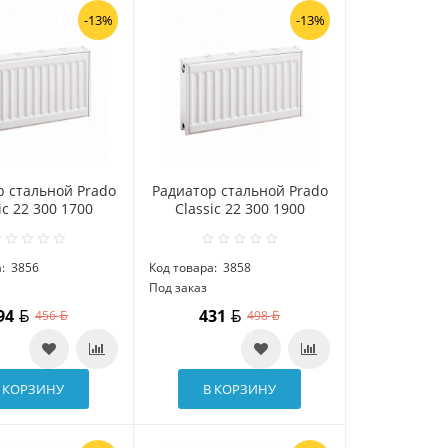
-13%
-13%
р стальной Prado
Радиатор стальной Prado
ic 22 300 1700
Classic 22 300 1900
:
3856
Код товара:
3858
Под заказ
94
431
456
498
 КОРЗИНУ
В КОРЗИНУ