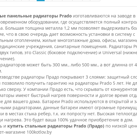
ые панельные радиаторы Prado
изготавливаются на заводе в 
современном оборудовании, где осуществляется полный контро
ва. Большая толщина металла 1,2 мм позволяет выдерживать б
е, что в свою очередь дает возможность установки в систему с
льным отоплением, жилые многоэтажные дома, офисы, магазины
медицинские учреждения, санитарные помещения. Радиаторы P
двух типов, это Classic (боковое подключение) и Universal (нижн
чение).
радиаторов может быть 300 мм., либо 500 мм., а вот длинна от 4
.
зводстве радиаторы Прадо покрывают 3 слоями: защитный слой,
позволило получить гарантию на радиаторы Prado 5 лет. Не для
ько сверху. У компании Прадо есть, что скрывать от конкуренто
иаторы имеют быстрый нагрев поверхности и долгое время отд
е для вашего дома. Батареи Prado используются в открытой и
нными радиаторами, данные батареи имеют огромные преимущес
и в местах стыка ребер, т.к. их попросту нет. Высокая теплоот
 нагрева. Это будет ваша 100% удачное приобретение в дом.
ь и
купить стальные радиаторы Prado (Прадо)
по низкой цене
т-магазине 100kotlov.by