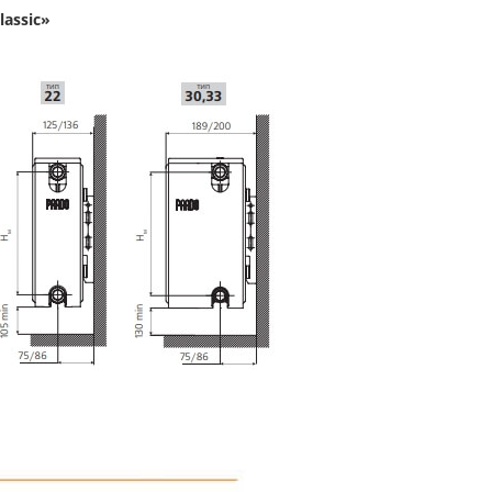
assic»