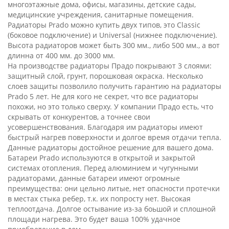
многоэтажные дома, офисы, магазины, детские сады,
медицинские учреждения, санитарные помещения.
Радиаторы Prado можно купить двух типов, это Classic
(боковое подключение) и Universal (нижнее подключение).
Высота радиаторов может быть 300 мм., либо 500 мм., а вот
длинна от 400 мм. до 3000 мм.
На производстве радиаторы Прадо покрывают 3 слоями:
защитный слой, грунт, порошковая окраска. Несколько
слоев защиты позволило получить гарантию на радиаторы
Prado 5 лет. Не для кого не секрет, что все радиаторы
похожи, но это только сверху. У компании Прадо есть, что
скрывать от конкурентов, а точнее свои
усовершенствования. Благодаря им радиаторы имеют
быстрый нагрев поверхности и долгое время отдачи тепла.
Данные радиаторы достойное решение для вашего дома.
Батареи Prado используются в открытой и закрытой
системах отопления. Перед алюминием и чугунными
радиаторами, данные батареи имеют огромные
преимущества: они цельно литые, нет опасности протечки
в местах стыка ребер, т.к. их попросту нет. Высокая
теплоотдача. Долгое остывание из-за боьшой и сплошной
площади нагрева. Это будет ваша 100% удачное