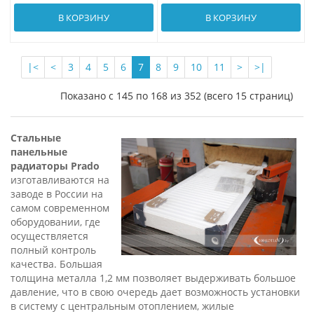
В КОРЗИНУ
В КОРЗИНУ
|<
<
3
4
5
6
7
8
9
10
11
>
>|
Показано с 145 по 168 из 352 (всего 15 страниц)
Стальные
панельные
радиаторы Prado
изготавливаются на
заводе в России на
самом современном
оборудовании, где
осуществляется
полный контроль
качества. Большая
толщина металла 1,2 мм позволяет выдерживать большое
давление, что в свою очередь дает возможность установки
в систему с центральным отоплением, жилые