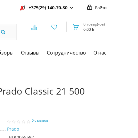
+375(29) 140-70-80
Войти
0 товар(-ов)
0.00
бзоры
Отзывы
Сотрудничество
О нас
rado Classic 21 500
0 отзывов
Prado
BLK0055592