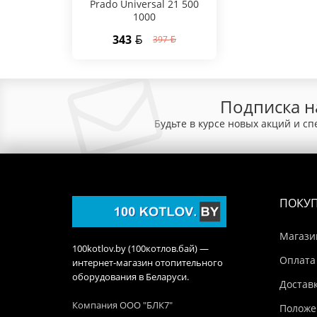
Prado Universal 21 500
1000
343
397
Подписка н
Будьте в курсе новых акций и с
ПОКУ
Магази
100kotlov.by (100котлов.бай) —
Оплата
интернет-магазин отопительного
оборудования в Беларуси.
Достав
Компания ООО "БЛК7"
Положе