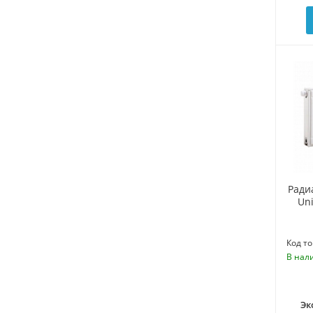
Ради
Uni
Код то
В нал
Эк