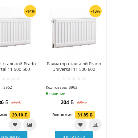
-14%
-13%
р стальной Prado
Радиатор стальной Prado
sal 11 500 500
Universal 11 500 600
:
3962
Код товара:
3963
и
В наличии
86
204
215
235
омия
29.10
Экономия
31.85
 КОРЗИНУ
В КОРЗИНУ