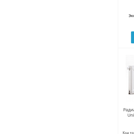
Эк
Ради
Uni
Код то