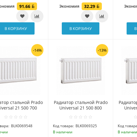
ономия
91.66
Экономия
32.29
Экон
В КОРЗИНУ
В КОРЗИНУ
В
-14%
-13%
атор стальной Prado
Радиатор стальной Prado
Радиато
iversal 21 500 700
Universal 21 500 800
Univer
вара:
BLK0069548
Код товара:
BLK0069325
Код товара
ичии
В наличии
В наличи