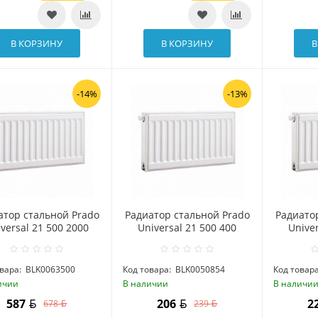
В КОРЗИНУ
В КОРЗИНУ
В
-14%
-13%
атор стальной Prado
Радиатор стальной Prado
Радиато
versal 21 500 2000
Universal 21 500 400
Univer
вара:
BLK0063500
Код товара:
BLK0050854
Код товара
ичии
В наличии
В наличи
587
206
2
678
239