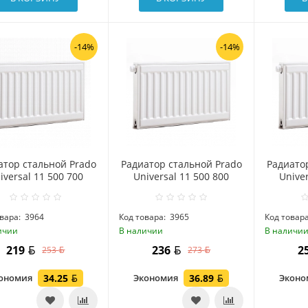
-14%
-14%
атор стальной Prado
Радиатор стальной Prado
Радиато
iversal 11 500 700
Universal 11 500 800
Univer
вара:
3964
Код товара:
3965
Код товара
ичии
В наличии
В наличи
219
236
2
253
273
ономия
34.25
Экономия
36.89
Экон