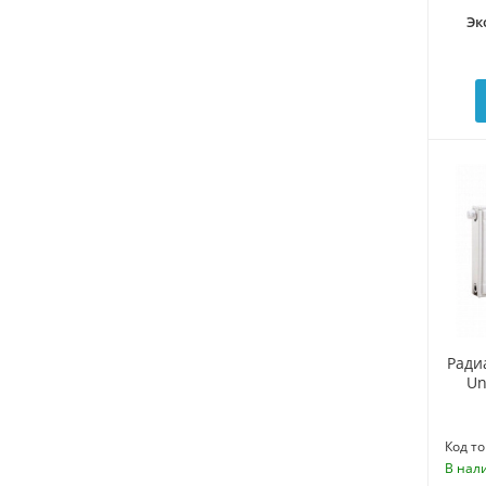
Эк
Ради
Un
Код то
В нал