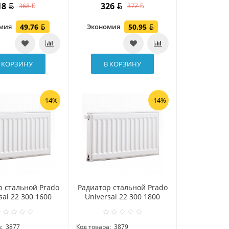
18
326
368
377
омия
49.76
Экономия
50.95
 КОРЗИНУ
В КОРЗИНУ
-14%
-14%
р стальной Prado
Радиатор стальной Prado
sal 22 300 1600
Universal 22 300 1800
:
3877
Код товара:
3879