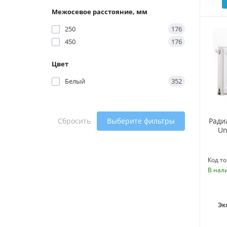
Межосевое расстояние, мм
250
176
450
176
Цвет
Белый
352
Сбросить
Выберите фильтры
Ради
Un
Код то
В нал
Эк