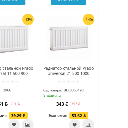
-13%
-14%
р стальной Prado
Радиатор стальной Prado
sal 11 500 900
Universal 21 500 1000
:
3966
Код товара:
BLK0065193
и
В наличии
51
343
291
397
омия
39.29
Экономия
53.62