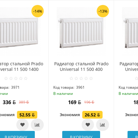
-14%
-13%
атор стальной Prado
Радиатор стальной Prado
Радиато
versal 11 500 1400
Universal 11 500 400
Univer
вара:
3971
Код товара:
3961
Код товара
ичии
В наличии
В наличи
336
169
1
389
196
ономия
52.55
Экономия
26.52
Экон
В КОРЗИНУ
В КОРЗИНУ
В