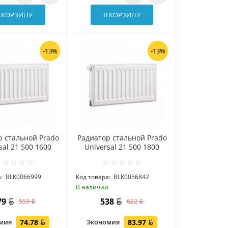
 КОРЗИНУ
В КОРЗИНУ
-13%
-13%
р стальной Prado
Радиатор стальной Prado
sal 21 500 1600
Universal 21 500 1800
:
BLK0066999
Код товара:
BLK0056842
и
В наличии
79
538
553
622
омия
74.78
Экономия
83.97