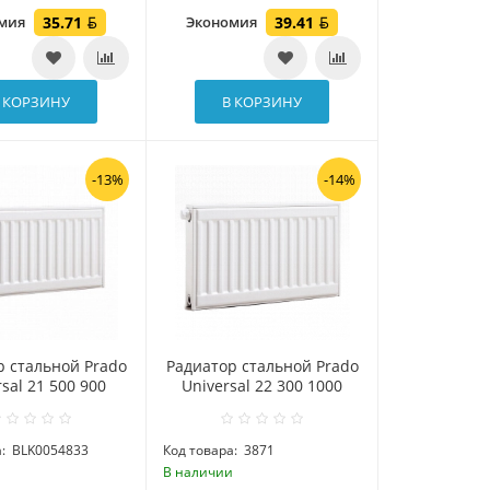
омия
35.71
Экономия
39.41
 КОРЗИНУ
В КОРЗИНУ
-13%
-14%
р стальной Prado
Радиатор стальной Prado
sal 21 500 900
Universal 22 300 1000
:
BLK0054833
Код товара:
3871
и
В наличии