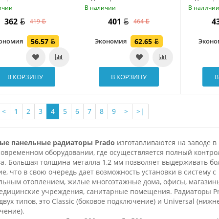
ичии
В наличии
В наличи
362
401
4
419
464
ономия
56.57
Экономия
62.65
Экон
В КОРЗИНУ
В КОРЗИНУ
В
<
1
2
3
4
5
6
7
8
9
>
>|
ые панельные радиаторы Prado
изготавливаются на заводе в 
современном оборудовании, где осуществляется полный контро
ва. Большая толщина металла 1,2 мм позволяет выдерживать б
е, что в свою очередь дает возможность установки в систему с
льным отоплением, жилые многоэтажные дома, офисы, магазины
медицинские учреждения, санитарные помещения. Радиаторы P
двух типов, это Classic (боковое подключение) и Universal (нижн
чение).