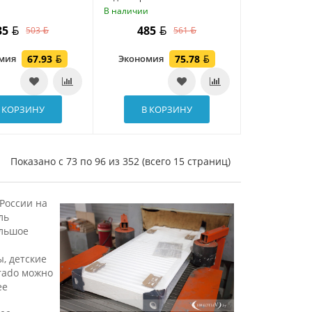
и
В наличии
35
485
503
561
омия
67.93
Экономия
75.78
 КОРЗИНУ
В КОРЗИНУ
Показано с 73 по 96 из 352 (всего 15 страниц)
России на
ль
ольшое
, детские
rado можно
ее