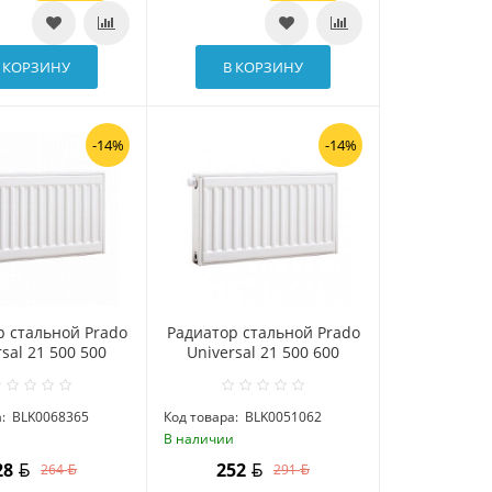
 КОРЗИНУ
В КОРЗИНУ
-14%
-14%
р стальной Prado
Радиатор стальной Prado
sal 21 500 500
Universal 21 500 600
:
BLK0068365
Код товара:
BLK0051062
и
В наличии
28
252
264
291