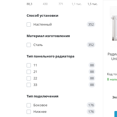
88,3
430
771
1,1 тыс.
1,5 тыс.
Способ установки
Настенный
352
Материал изготовления
Сталь
352
Ради
Тип панельного радиатора
Uni
11
88
21
88
Код то
22
88
В нал
33
88
Тип подключения
Эк
Боковое
176
Нижнее
176