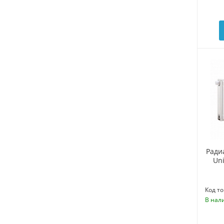
Ради
Uni
Код то
В нал