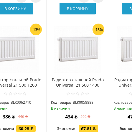
В КОРЗИНУ
В КОРЗИНУ
В
-13%
-13%
атор стальной Prado
Радиатор стальной Prado
Радиато
versal 21 500 1200
Universal 21 500 1400
Univer
вара:
BLK0062710
Код товара:
BLK0058888
Код товара
ичии
В наличии
В наличи
386
434
4
446
502
ономия
60.28
Экономия
67.81
Экон