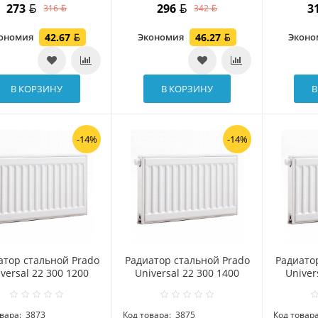
273
296
3
316
342
ономия
42.67
Экономия
46.27
Экон
В КОРЗИНУ
В КОРЗИНУ
В
-14%
-14%
атор стальной Prado
Радиатор стальной Prado
Радиато
versal 22 300 1200
Universal 22 300 1400
Univer
вара:
3873
Код товара:
3875
Код товара