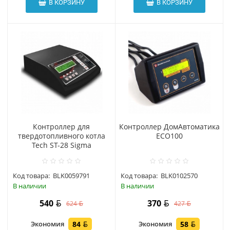
В КОРЗИНУ
В КОРЗИНУ
Контроллер для
Контроллер ДомАвтоматика
твердотопливного котла
ECO100
Tech ST-28 Sigma
Код товара:
BLK0059791
Код товара:
BLK0102570
В наличии
В наличии
540
370
624
427
Экономия
84
Экономия
58