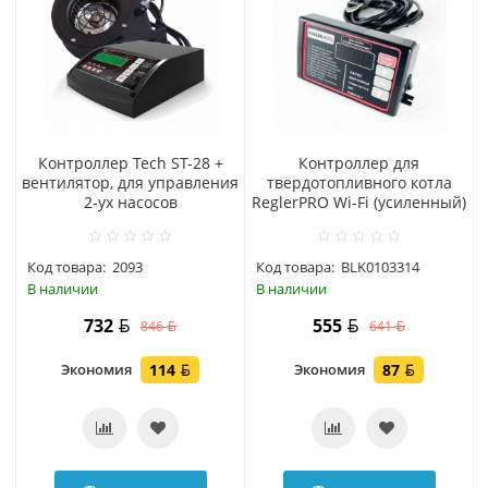
Контроллер Tech ST-28 +
Контроллер для
вентилятор, для управления
твердотопливного котла
2-ух насосов
ReglerPRO Wi-Fi (усиленный)
Код товара:
2093
Код товара:
BLK0103314
В наличии
В наличии
732
555
846
641
Экономия
114
Экономия
87