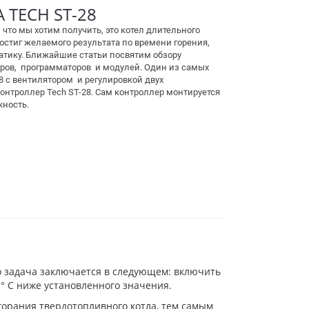
TECH ST-28
 что мы хотим получить, это котел длительного
достиг желаемого результата по времени горения,
матику. Ближайшие статьи посвятим обзору
еров, программаторов и модулей. Один из самых
8 с вентилятором и регулировкой двух
онтроллер Tech ST-28. Сам контроллер монтируется
жность.
о задача заключается в следующем: включить
° C ниже установленного значения.
сгорания твердотопливного котла, тем самым