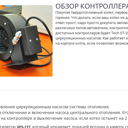
ОБЗОР КОНТРОЛЛЕРА 
Покупая твердотопливный котел, первое,
горения. Что делать, если ваш котел не 
ответ прост, надо просто докупить авто
различных типов автоматики, контролл
доступных контроллеров будет Tech ST-2
циркуляционных насосов. Как работает к
на корпусе котла, если позволяет возмо
вления циркуляционным насосом системы отопления.
 отключении и включении насоса центрального отопления. Ег
а контроллере и выключение насоса, если котел остынет на 2 
нтилятор
, который управляет подачей воздуха в камеру 
VFS-117