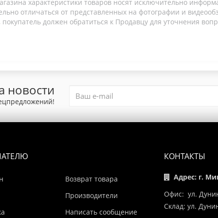
агазина характеристики товаров носят исключительно информ
льно отличаться от представленных на фотографии и видеообзо
 покупатель должен обратиться к Продавцу для уточнения вопр
а новости
пецпредложений!
ПАТЕЛЮ
КОНТАКТЫ
Адрес: г. Ми
н
Возврат товара
Офис: ул. Дуни
Производители
Склад: ул. Дун
ка
Написать сообщение