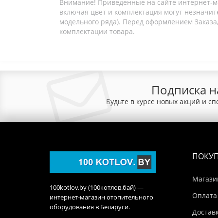
Внимание! Приведенные на сайте интернет-м
включая цвет и комплектация могут незначите
модельного ряда). Перед оформлением Заказа,
комплектации товара.
Подписка н
Будьте в курсе новых акций и с
ПОКУ
Магази
100kotlov.by (100котлов.бай) —
Оплата
интернет-магазин отопительного
оборудования в Беларуси.
Достав