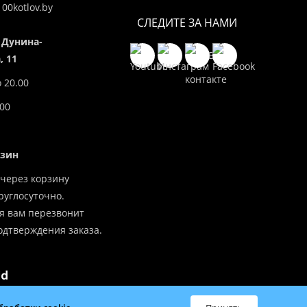
00kotlov.by
СЛЕДИТЕ ЗА НАМИ
 Дунина-
 11
о 20.00
.00
азин
через корзину
углосуточно.
я вам перезвонит
одтверждения заказа.