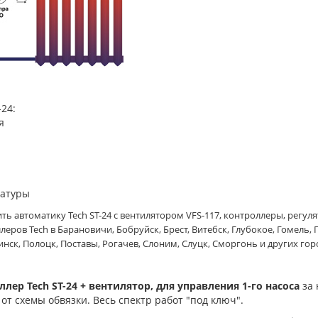
24:
я
ратуры
ить автоматику
Tech ST-24 с вентилятором
VFS-117
, контроллеры,
регуля
леров Tech в Барановичи, Бобруйск, Брест, Витебск, Глубокое, Гомель,
ск, Полоцк, Поставы, Рогачев, Слоним, Слуцк, Сморгонь и других горо
лер Tech ST-24 + вентилятор, для управления 1-го насоса
за 
 от схемы обвязки. Весь спектр работ "под ключ".