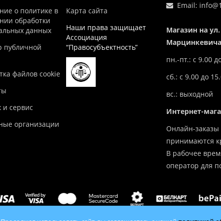
Email:
info@1
ние о политике в
Карта сайта
нии обработки
Наши права защищает
Магазин на ул.
альных данных
Ассоциация
Марцинкевича,
р публичной
“Правосубъектность”
пн.-пт.: с 9.00 д
ка файлов cookie
сб.: с 9.00 до 15
ты
вс.: выходной
 и сервис
Интернет-маг
ные организации
Онлайн-заказы 
принимаются кр
В рабочее врем
оператор для п