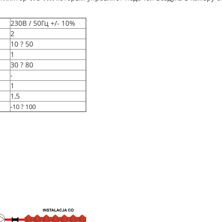
230В / 50Гц +/- 10%
2
10 ? 50
1
30 ? 80
-
1
1,5
-10 ? 100