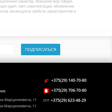
ационный характер. Внешний вид товара,
ре (цвет, свет, комплектация, обновление
осов, касающихся свойств, характеристик и
ПОДПИСАТЬСЯ
+375(29) 140-70-80
+375(29) 706-70-80
нск
на-Марцинкевича, 11
+375(29) 623-48-29
ОПТ
ина-Марцинкевича, 11