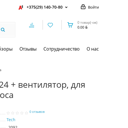
+375(29) 140-70-80
Войти
0 товар(-ов)
0.00
бзоры
Отзывы
Сотрудничество
О нас
а
24 + вентилятор, для
соса
0 отзывов
Tech
2092