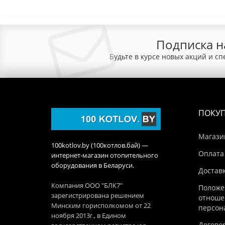
Подписка н
Будьте в курсе новых акций и с
ПОКУ
Магази
100kotlov.by (100котлов.бай) —
Оплата
интернет-магазин отопительного
оборудования в Беларуси.
Достав
Компания ООО "БЛК7"
Положе
зарегистрирована решением
отноше
Минским горисполкомом от 22
персон
ноября 2013г., в Едином
Догово