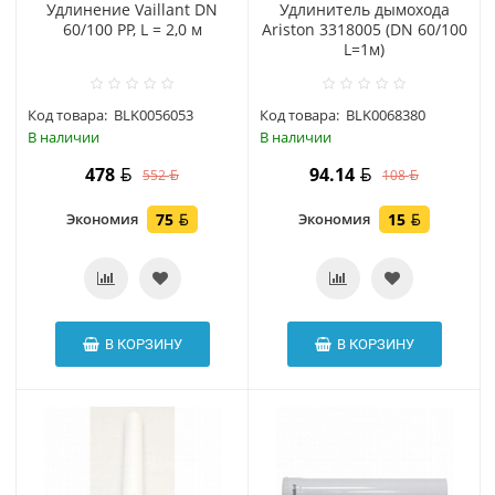
Удлинение Vaillant DN
Удлинитель дымохода
60/100 PP, L = 2,0 м
Ariston 3318005 (DN 60/100
L=1м)
Код товара:
BLK0056053
Код товара:
BLK0068380
В наличии
В наличии
478
94.14
552
108
Экономия
75
Экономия
15
В КОРЗИНУ
В КОРЗИНУ