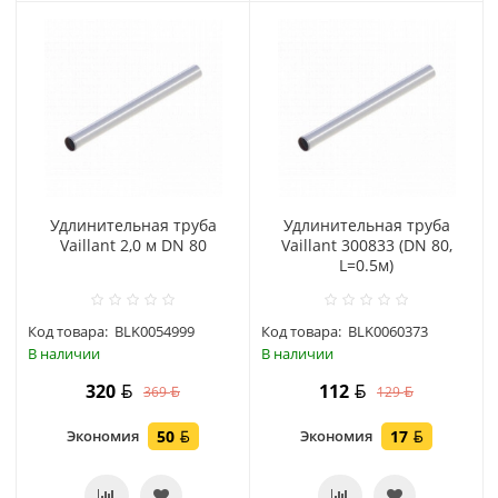
Удлинительная труба
Удлинительная труба
Vaillant 2,0 м DN 80
Vaillant 300833 (DN 80,
L=0.5м)
Код товара:
BLK0054999
Код товара:
BLK0060373
В наличии
В наличии
320
112
369
129
Экономия
50
Экономия
17