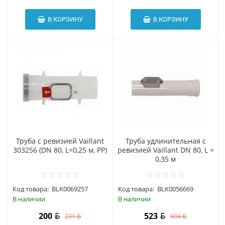
В КОРЗИНУ
В КОРЗИНУ
Труба с ревизией Vaillant
Труба удлинительная с
303256 (DN 80, L=0,25 м, PP)
ревизией Vaillant DN 80, L =
0,35 м
Код товара:
BLK0069257
Код товара:
BLK0056669
В наличии
В наличии
200
523
231
604