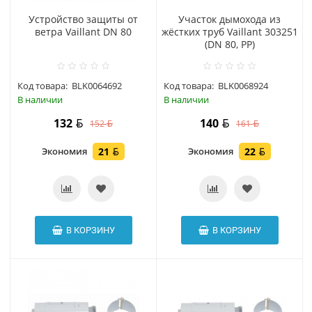
Устройство защиты от
Участок дымохода из
ветра Vaillant DN 80
жёстких труб Vaillant 303251
(DN 80, PP)
Код товара:
BLK0064692
Код товара:
BLK0068924
В наличии
В наличии
132
140
152
161
Экономия
21
Экономия
22
В КОРЗИНУ
В КОРЗИНУ