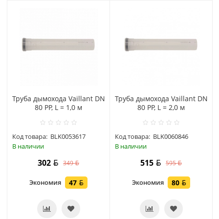
Труба дымохода Vaillant DN
Труба дымохода Vaillant DN
80 PP, L = 1,0 м
80 PP, L = 2,0 м
Код товара:
BLK0053617
Код товара:
BLK0060846
В наличии
В наличии
302
515
349
595
Экономия
47
Экономия
80