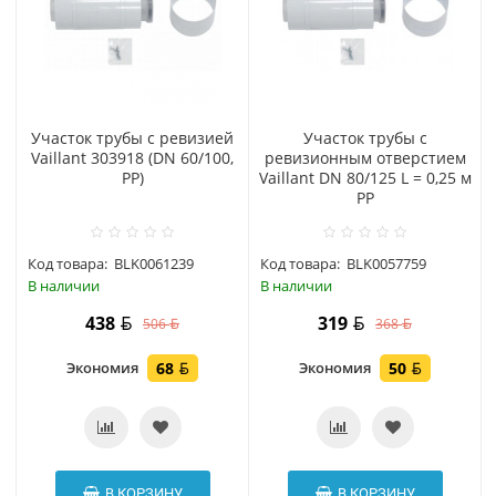
Участок трубы с ревизией
Участок трубы с
Vaillant 303918 (DN 60/100,
ревизионным отверстием
PP)
Vaillant DN 80/125 L = 0,25 м
PP
Код товара:
BLK0061239
Код товара:
BLK0057759
В наличии
В наличии
438
319
506
368
Экономия
68
Экономия
50
В КОРЗИНУ
В КОРЗИНУ