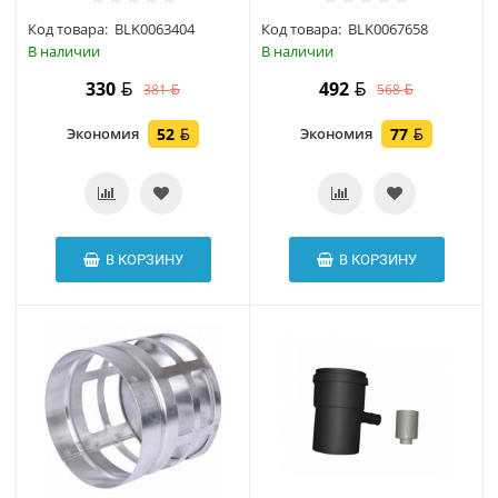
Код товара:
BLK0063404
Код товара:
BLK0067658
В наличии
В наличии
330
492
381
568
Экономия
52
Экономия
77
В КОРЗИНУ
В КОРЗИНУ