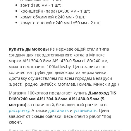
зонт d180 мм - 1 шт;
кронштейн (пара) L=500 мм - 1 шт;
хомут обжимной d240 мм - 9 шт;
хомут стеновой d240 мм L=50 мм - 2 шт.
Купить дымоходы
из нержавеющей стали типа
сэндвич для твердотопливного котла в Минске
марки AISI 304-0.8мм AISI 430-0.5мм d180/240 мм,
можно в магазине 100kotlov.by. Цена зависит от
количества трубы для дымохода из нержавейки.
Доставку осуществляем по всем городам Беларуси
(Брест, Гродно, Витебск, Могилев, Гомель, Минск и др.)
Магазин 100котлов предлагает купить
Дымоход TIS
D180/240 мм AISI 304-0.8мм AISI 430-0.5мм (5
метров)
за наличный, безналичный расчет и в
рассрочку
. А также
доставить
и
установить
. Цена
зависит от схемы обвязки. Весь спектр работ "под
ключ".
Внимание! Приведенные на сайте интернет-магазина