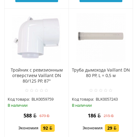
Тройник с ревизионным
Труба дымохода Vaillant DN
отверстием Vaillant DN
80 PP, L = 0,5 м
80/125 РР, 87°
Код товара:
BLK0059759
Код товара:
BLK0057243
В наличии
В наличии
588
186
679
215
Экономия
92
Экономия
29