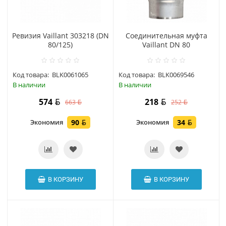
Ревизия Vaillant 303218 (DN
Соединительная муфта
80/125)
Vaillant DN 80
Код товара:
BLK0061065
Код товара:
BLK0069546
В наличии
В наличии
574
218
663
252
Экономия
90
Экономия
34
В КОРЗИНУ
В КОРЗИНУ