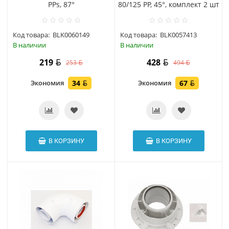
PPs, 87°
80/125 РР, 45°, комплект 2 шт
Код товара:
BLK0060149
Код товара:
BLK0057413
В наличии
В наличии
219
428
253
494
Экономия
34
Экономия
67
В КОРЗИНУ
В КОРЗИНУ