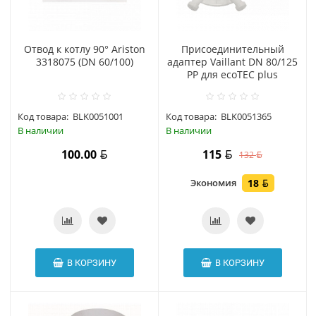
Отвод к котлу 90° Ariston
Присоединительный
3318075 (DN 60/100)
адаптер Vaillant DN 80/125
PP для ecoTEC plus
Код товара:
BLK0051001
Код товара:
BLK0051365
В наличии
В наличии
100.00
115
132
Экономия
18
В КОРЗИНУ
В КОРЗИНУ