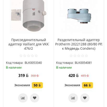
Присоединительный
Разделительный адаптер
адаптер Vaillant для VKK
Protherm 20221288 (80/80 PP,
476/2
к Медведь Condens)
Код товара:
BLK0053340
Код товара:
BLK0054081
В наличии
В наличии
319
420
368
485
Экономия
50
Экономия
66