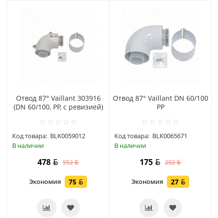
Отвод 87° Vaillant 303916
Отвод 87° Vaillant DN 60/100
(DN 60/100, PP, с ревизией)
PP
Код товара:
BLK0059012
Код товара:
BLK0065671
В наличии
В наличии
478
175
552
202
Экономия
75
Экономия
27