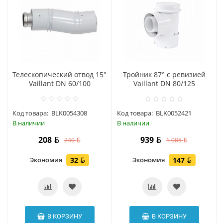
Телескопический отвод 15°
Тройник 87° с ревизией
Vaillant DN 60/100
Vaillant DN 80/125
Код товара:
BLK0054308
Код товара:
BLK0052421
В наличии
В наличии
208
939
240
1 085
Экономия
32
Экономия
147
В КОРЗИНУ
В КОРЗИНУ