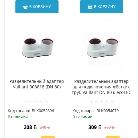
В КОРЗИНУ
В КОРЗИНУ
Разделительный адаптер
Разделительный адаптер
Vaillant 303818 (DN 80)
для подключения жёстких
труб Vaillant DN 80 к ecoTEC
Код товара:
BLK0052896
Код товара:
BLK0054079
В наличии
В наличии
208
309
240
357