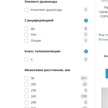
Элемент дымохода
Р
Комплект дымохода
1
пане
Comp
С рециркуляцией
Да
8
Нет
7
Код то
В нал
Опция
1
Класс теплоизоляции
Эк
C
3
Межосевое расстояние, мм
50
311
200
21
230
2
245
155
249
3