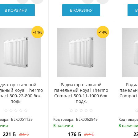
В КОРЗИНУ
В КОРЗИНУ
В
-14%
-14%
адиатор стальной
Радиатор стальной
Ради
льный Royal Thermo
панельный Royal Thermo
панельн
act 300-22-800 бок.
Compact 500-11-1000 бок.
Compact 
подк.
подк.
вара:
BLK0051129
Код товара:
BLK0062849
Код товара
ичии
В наличии
В наличи
221
176
2
255
204