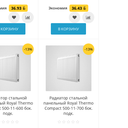
омия
36.93
Экономия
36.43
 КОРЗИНУ
В КОРЗИНУ
-13%
-13%
атор стальной
Радиатор стальной
ый Royal Thermo
панельный Royal Thermo
 500-11-600 бок.
Compact 500-11-700 бок.
подк.
подк.