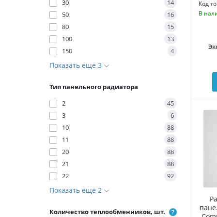
30
14
Код то
В нал
50
16
80
15
100
13
Эк
150
4
Показать еще 3
Тип панельного радиатора
2
45
3
6
10
88
11
88
20
88
21
88
22
92
Показать еще 2
Р
пане
Количество теплообменников, шт.
Comp