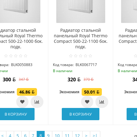
адиатор стальной
Радиатор стальной
Ради
льный Royal Thermo
панельный Royal Thermo
панельн
act 500-22-1000 бок.
Compact 500-22-1100 бок.
Compact 
подк.
подк.
вара:
BLK0050883
Код товара:
BLK0067717
Код товара
ичии
В наличии
В наличи
300
320
3
347
370
ономия
46.86
Экономия
50.01
Экон
В КОРЗИНУ
В КОРЗИНУ
В
<
4
5
6
7
8
9
10
11
12
>
>|
П