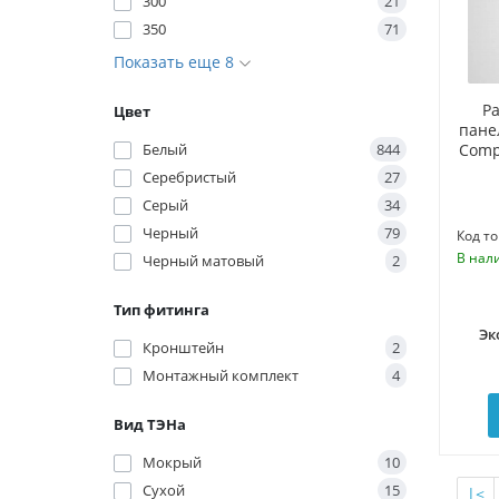
300
21
350
71
Показать еще 8
Р
Цвет
пане
Белый
844
Comp
Серебристый
27
Серый
34
Черный
79
Код то
В нал
Черный матовый
2
Тип фитинга
Эк
Кронштейн
2
Монтажный комплект
4
Вид ТЭНа
Мокрый
10
Сухой
15
|<