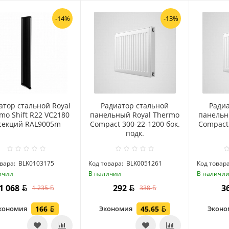
-14%
-13%
атор стальной Royal
Радиатор стальной
Ради
mo Shift R22 VC2180
панельный Royal Thermo
панельн
 секций RAL9005m
Compact 300-22-1200 бок.
Compact 
подк.
вара:
BLK0103175
Код товара:
BLK0051261
Код товара
ичии
В наличии
В наличи
1 068
292
3
1 235
338
кономия
166
Экономия
45.65
Экон