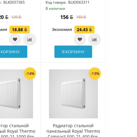
:
BLK0057365
Код товара:
BLK0063311
и
В наличии
20
156
139
180
омия
18.88
Экономия
24.43
 КОРЗИНУ
В КОРЗИНУ
-14%
-13%
атор стальной
Радиатор стальной
ый Royal Thermo
панельный Royal Thermo
500-21-1000 бок.
Compact 500-21-400 бок.