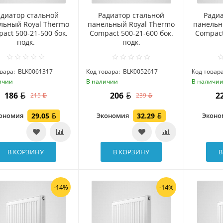
адиатор стальной
Радиатор стальной
Ради
льный Royal Thermo
панельный Royal Thermo
панельн
act 500-21-500 бок.
Compact 500-21-600 бок.
Compact
подк.
подк.
вара:
BLK0061317
Код товара:
BLK0052617
Код товара
ичии
В наличии
В наличи
186
206
2
215
239
ономия
29.05
Экономия
32.29
Экон
В КОРЗИНУ
В КОРЗИНУ
В
-14%
-14%