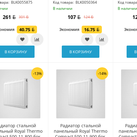
вара:
BLK0055875
Код товара:
BLK0050364
Код товара
ичии
В наличии
В наличи
261
107
1
301
124
ономия
40.75
Экономия
16.75
Экон
В КОРЗИНУ
В КОРЗИНУ
В
-13%
-14%
адиатор стальной
Радиатор стальной
Ради
льный Royal Thermo
панельный Royal Thermo
панельн
act 500-11-800 бок.
Compact 500-11-900 бок.
Compact 