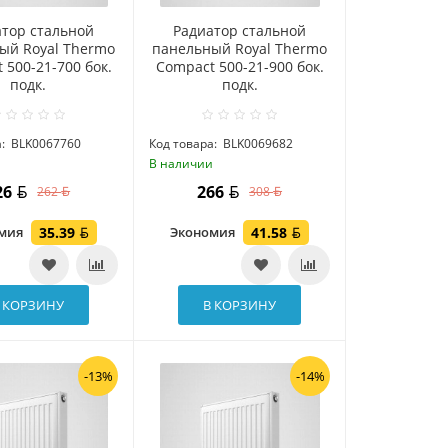
атор стальной
Радиатор стальной
ый Royal Thermo
панельный Royal Thermo
 500-21-700 бок.
Compact 500-21-900 бок.
подк.
подк.
:
BLK0067760
Код товара:
BLK0069682
и
В наличии
26
266
262
308
омия
35.39
Экономия
41.58
 КОРЗИНУ
В КОРЗИНУ
-13%
-14%