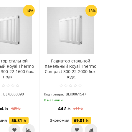
-14%
-13%
атор стальной
Радиатор стальной
ый Royal Thermo
панельный Royal Thermo
300-22-1600 бок.
Compact 300-22-2000 бок.
подк.
подк.
:
BLK0050390
Код товара:
BLK0061547
и
В наличии
64
442
420
511
омия
56.81
Экономия
69.01