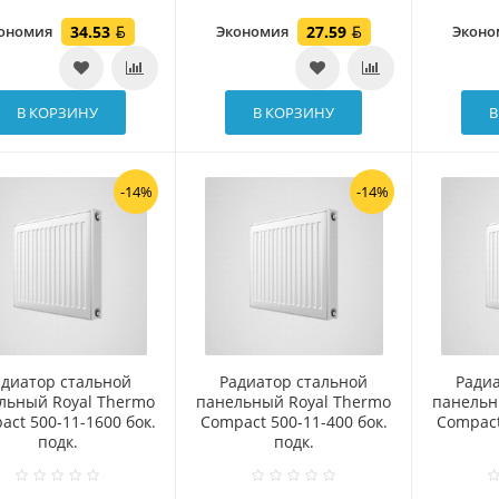
ономия
34.53
Экономия
27.59
Экон
В КОРЗИНУ
В КОРЗИНУ
В
-14%
-14%
адиатор стальной
Радиатор стальной
Ради
льный Royal Thermo
панельный Royal Thermo
панельн
act 500-11-1600 бок.
Compact 500-11-400 бок.
Compact
подк.
подк.