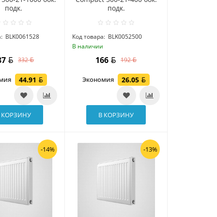
подк.
подк.
:
BLK0061528
Код товара:
BLK0052500
и
В наличии
87
166
332
192
омия
44.91
Экономия
26.05
 КОРЗИНУ
В КОРЗИНУ
-14%
-13%