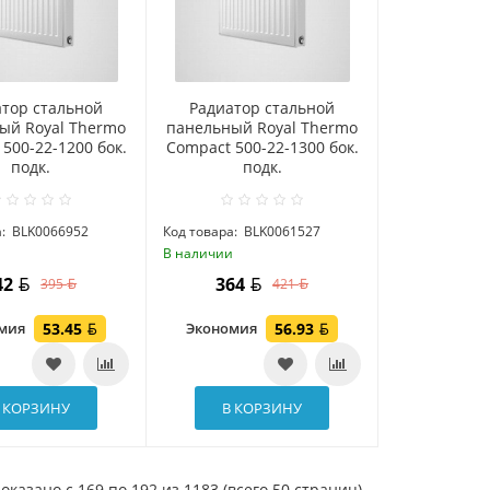
атор стальной
Радиатор стальной
ый Royal Thermo
панельный Royal Thermo
500-22-1200 бок.
Compact 500-22-1300 бок.
подк.
подк.
:
BLK0066952
Код товара:
BLK0061527
и
В наличии
42
364
395
421
омия
53.45
Экономия
56.93
 КОРЗИНУ
В КОРЗИНУ
оказано с 169 по 192 из 1183 (всего 50 страниц)