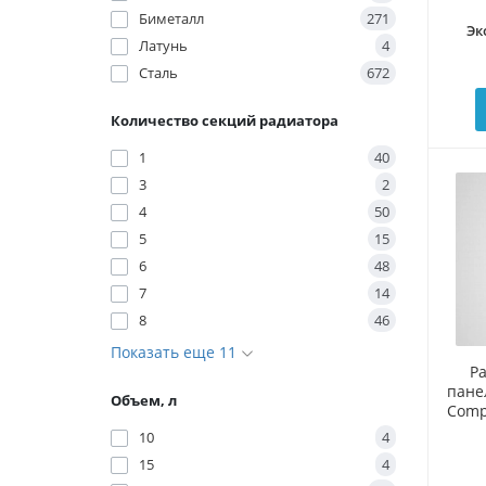
Биметалл
271
Эк
Латунь
4
Сталь
672
Количество секций радиатора
1
40
3
2
4
50
5
15
6
48
7
14
8
46
Показать еще 11
Р
пане
Объем, л
Comp
10
4
15
4