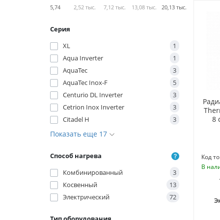
5,74
2,52 тыс.
7,12 тыс.
13,08 тыс.
20,13 тыс.
Серия
XL
1
Aqua Inverter
1
AquaTec
3
AquaTec Inox-F
5
Centurio DL Inverter
3
Ради
Cetrion Inox Inverter
3
Ther
8
Citadel H
3
Показать еще 17
Способ нагрева
Код то
В нал
Комбинированный
3
Косвенный
13
Электрический
72
Э
Тип оборудования