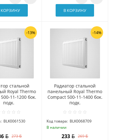
 КОРЗИНУ
В КОРЗИНУ
-13%
-14%
атор стальной
Радиатор стальной
ый Royal Thermo
панельный Royal Thermo
500-11-1200 бок.
Compact 500-11-1400 бок.
подк.
подк.
:
BLK0061530
Код товара:
BLK0068709
и
В наличии
36
233
273
269