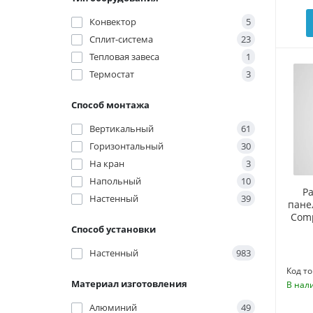
Конвектор
5
Сплит-система
23
Тепловая завеса
1
Термостат
3
Способ монтажа
Вертикальный
61
Горизонтальный
30
На кран
3
Напольный
10
Р
Настенный
39
пане
Comp
Способ установки
Настенный
983
Код то
Материал изготовления
В нал
Алюминий
49