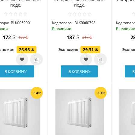
подк.
подк.
вара:
BLK0060901
Код товара:
BLK0060798
Код товара
ичии
В наличии
В наличи
172
187
2
199
217
ономия
26.95
Экономия
29.31
Экон
В КОРЗИНУ
В КОРЗИНУ
В
-14%
-13%