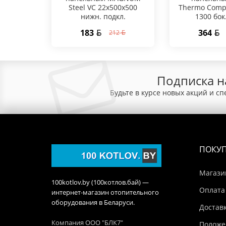
Steel VC 22х500х500
Thermo Compa
нижн. подкл.
1300 бок
183
364
212
Подписка н
Будьте в курсе новых акций и с
ПОКУ
Магази
100kotlov.by (100котлов.бай) —
Оплата
интернет-магазин отопительного
оборудования в Беларуси.
Достав
Компания ООО "БЛК7"
Положе