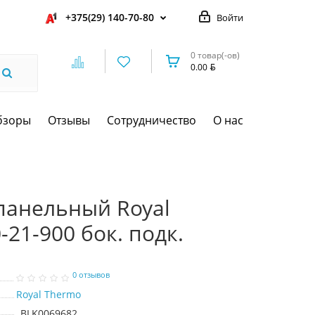
+375(29) 140-70-80
Войти
0 товар(-ов)
0.00
бзоры
Отзывы
Сотрудничество
О нас
панельный Royal
21-900 бок. подк.
0 отзывов
Royal Thermo
BLK0069682