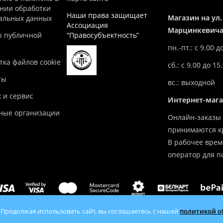
нии обработки
Наши права защищает
Магазин на ул.
альных данных
Ассоциация
Марцинкевича,
р публичной
“Правосубъектность”
пн.-пт.: с 9.00 д
ка файлов cookie
сб.: с 9.00 до 15
ты
вс.: выходной
 и сервис
Интернет-маг
ные организации
Онлайн-заказы 
принимаются кр
В рабочее врем
оператор для п
 Продолжая использовать сайт, вы соглашаетесь с нашей
политикой о
tlov.by — продажа отопительного оборудования с доставкой по 