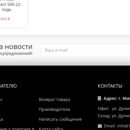
ct 500-22-
. подк.
421
а новости
пецпредложений!
ПАТЕЛЮ
КОНТАКТЫ
Адрес: г. Ми
н
Возврат товара
Офис: ул. Дуни
Производители
Склад: ул. Дун
ка
Написать сообщение
Email:
info@1
ние о политике в
Карта сайта