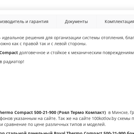
изводитель и гарантия
Документы
Комплектаци
 — идеальное решения для организации системы отопления, бл
ожно как с правой так и с левой стороны.
 Compact
долговечное и стойкое к механическим повреждениям
в радиатор!
Thermo Compact 500-21-900 (Роял Термо Компакт)
в Минске, Г
онов указанным на сайте. Так же на сайте 100kotlov.by схемы
 и сравнение по цене различных типов и моделей.
ор стальной панельный Royal Thermo Compact 500-21-900 бок