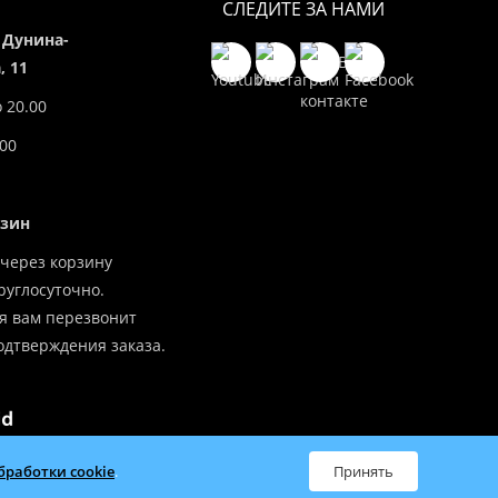
СЛЕДИТЕ ЗА НАМИ
 Дунина-
 11
о 20.00
.00
азин
через корзину
углосуточно.
я вам перезвонит
одтверждения заказа.
бработки cookie
.
Принять
всей Беларуси