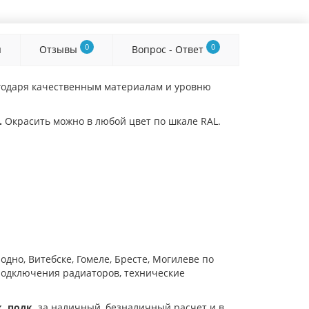
0
0
я
Отзывы
Вопрос - Ответ
агодаря качественным материалам и уровню
.
Окрасить можно в любой цвет по шкале RAL.
родно, Витебске, Гомеле, Бресте, Могилеве по
 подключения радиаторов, технические
. подк.
за наличный, безналичный расчет и в