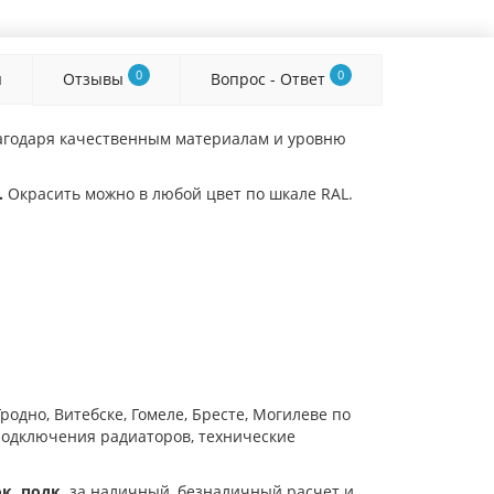
0
0
я
Отзывы
Вопрос - Ответ
лагодаря качественным материалам и уровню
.
Окрасить можно в любой цвет по шкале RAL.
Гродно, Витебске, Гомеле, Бресте, Могилеве по
 подключения радиаторов, технические
к. подк.
за наличный, безналичный расчет и