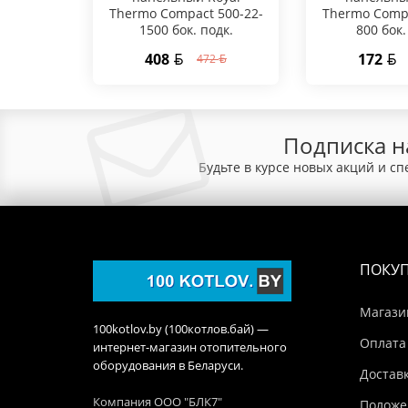
Thermo Compact 500-22-
Thermo Compa
1500 бок. подк.
800 бок.
408
172
472
Подписка н
Будьте в курсе новых акций и с
ПОКУ
Магази
100kotlov.by (100котлов.бай) —
Оплата
интернет-магазин отопительного
оборудования в Беларуси.
Достав
Компания ООО "БЛК7"
Положе