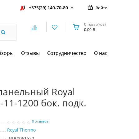
+375(29) 140-70-80
Войти
0 товар(-ов)
0.00
бзоры
Отзывы
Сотрудничество
О нас
панельный Royal
11-1200 бок. подк.
0 отзывов
Royal Thermo
BLK0061530