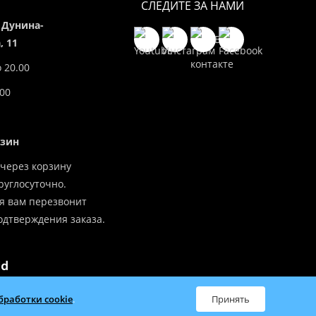
СЛЕДИТЕ ЗА НАМИ
 Дунина-
 11
о 20.00
.00
азин
через корзину
углосуточно.
я вам перезвонит
одтверждения заказа.
бработки cookie
.
Принять
всей Беларуси