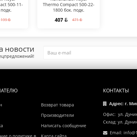
ct 500-11-
Thermo Compact 500-22-
 подк.
1800 бок. подк.
407
199
471
а новости
пецпредложений!
ПАТЕЛЮ
КОНТАКТЫ
Адрес: г. Ми
н
Возврат товара
Офис: ул. Дуни
Производители
Склад: ул. Дун
ка
Написать сообщение
Email:
info@1
ние о политике в
Карта сайта