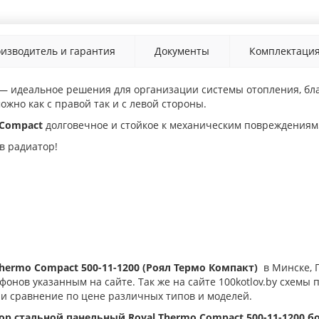
изводитель и гарантия
Документы
Комплектаци
 — идеальное решения для организации системы отопления, б
ожно как с правой так и с левой стороны.
 Compact
долговечное и стойкое к механическим повреждениям
в радиатор!
Thermo Compact 500-11-1200 (Роял Термо Компакт)
в Минске, 
онов указанным на сайте. Так же на сайте 100kotlov.by схемы
 и сравнение по цене различных типов и моделей.
ор стальной панельный Royal Thermo Compact 500-11-1200 бо