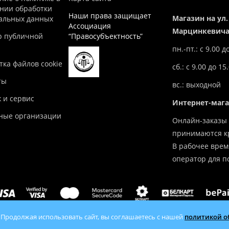
нии обработки
Наши права защищает
Магазин на ул.
альных данных
Ассоциация
Марцинкевича,
р публичной
“Правосубъектность”
пн.-пт.: с 9.00 д
ка файлов cookie
сб.: с 9.00 до 15
ты
вс.: выходной
 и сервис
Интернет-маг
ные организации
Онлайн-заказы 
принимаются кр
В рабочее врем
оператор для п
 Продолжая использовать сайт, вы соглашаетесь с нашей
политикой о
tlov.by — продажа отопительного оборудования с доставкой по 