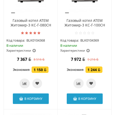
Газовый котел АТЕМ
Газовый котел АТЕМ
Житомир-3 КС-Г-080СН
Житомир-3 КС-Г-100СН
Код товара:
BLK0104368
Код товара:
BLK0104369
В наличии
В наличии
Характеристики
Характеристики
Мощность котла: 100 кВт
7 367
7 972
8 516
9 216
Тип: одноконтурный
Тип установки: напольный
Экономия
1 150
Экономия
1 244
В КОРЗИНУ
В КОРЗИНУ