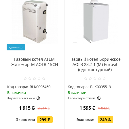
+ДЫМОХОД
Газовый котел АТЕМ
Газовый котел Боринское
Житомир-М АОГВ-15СН
АОГВ 23,2-1 (М) Eurosit
(одноконтурный)
Код товара:
BLK0096460
Код товара:
BLK0095519
В наличии
В наличии
Характеристики
Характеристики
1 915
1 595
2 214
1 843
Экономия
299
Экономия
249