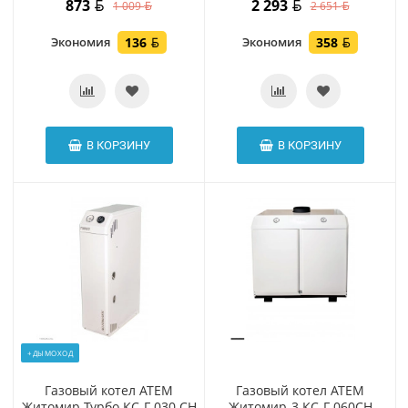
873
2 293
1 009
2 651
Экономия
136
Экономия
358
В КОРЗИНУ
В КОРЗИНУ
+ДЫМОХОД
Газовый котел АТЕМ
Газовый котел АТЕМ
Житомир Турбо КС-Г-030 СН
Житомир-3 КС-Г-060СН