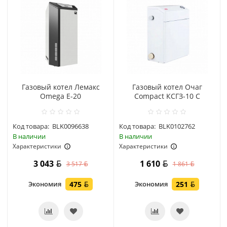
Газовый котел Лемакс
Газовый котел Очаг
Omega Е-20
Compact КСГЗ-10 С
Код товара:
BLK0096638
Код товара:
BLK0102762
В наличии
В наличии
Характеристики
Характеристики
3 043
1 610
3 517
1 861
Экономия
475
Экономия
251