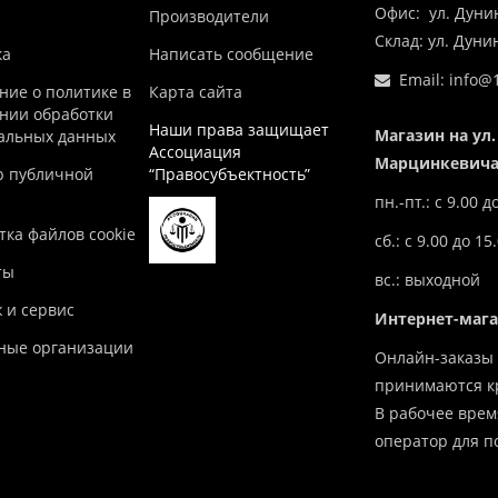
Офис: ул. Дуни
Производители
Склад: ул. Дун
ка
Написать сообщение
Email:
info@1
ние о политике в
Карта сайта
нии обработки
Наши права защищает
Магазин на ул.
альных данных
Ассоциация
Марцинкевича,
р публичной
“Правосубъектность”
пн.-пт.: с 9.00 д
ка файлов cookie
сб.: с 9.00 до 15
ты
вс.: выходной
 и сервис
Интернет-маг
ные организации
Онлайн-заказы 
принимаются кр
В рабочее врем
оператор для п