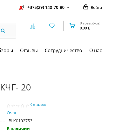
+375(29) 140-70-80
Войти
0 товар(-ов)
0.00
бзоры
Отзывы
Сотрудничество
О нас
КЧГ- 20
0 отзывов
Очаг
BLK0102753
В наличии