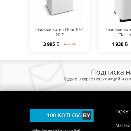
Газовый котел Очаг КЧГ-
Газовый кот
20 E
Classi
3 995
1 930
4 618
Подписка н
Будьте в курсе новых акций и с
ПОКУ
Магази
100kotlov.by (100котлов.бай) —