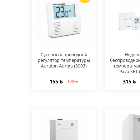
Суточный проводной
Hедел
регулятор температуры
беспроводной
Auraton Auriga (3003)
температур
Pavo SET 
155
315
179