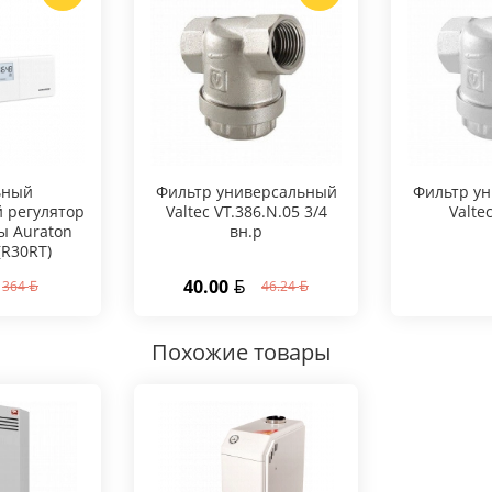
ьный
Фильтр универсальный
Фильтр у
 регулятор
Valtec VT.386.N.05 3/4
Valte
ы Auraton
вн.р
(R30RT)
40.00
364
46.24
Похожие товары