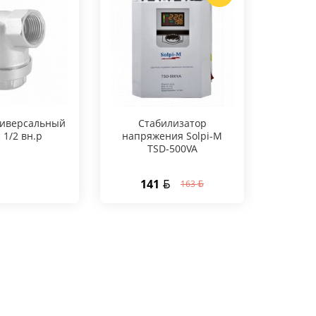
ниверсальный
Стабилизатор
Бойл
c 1/2 вн.р
напряжения Solpi-M
нагрев
TSD-500VA
141
1 6
163