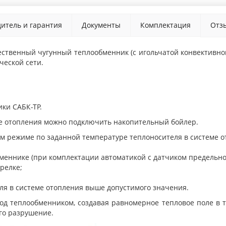
итель и гарантия
Документы
Комплектация
Отз
ственный чугунный теплообменник (с игольчатой конвективной
ческой сети.
ки САБК-ТР.
ме отопления можно подключить накопительный бойлер.
ом режиме по заданной температуре теплоносителя в системе 
меннике (при комплектации автоматикой с датчиком предельно
релке;
я в системе отопления выше допустимого значения.
д теплообменником, создавая равномерное тепловое поле в т
го разрушение.