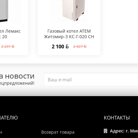
ел Лемакс
Газовый котел АТЕМ
c 20
Житомир-3 КС-Г-020 СН
2 100
2 231
2 427
а новости
пецпредложений!
ПАТЕЛЮ
КОНТАКТЫ
Адрес: г. Ми
н
Возврат товара