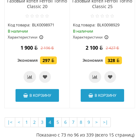
Газовый котел Ferroli Torino
Газовый котел Ferroli Torino
Classic 20
Classic 25
Код товара:
BLK0098971
Код товара:
BLK0098929
В наличии
В наличии
Характеристики
Характеристики
1 900
2 100
2 196
2 427
Экономия
297
Экономия
328
В КОРЗИНУ
В КОРЗИНУ
|<
<
1
2
3
4
5
6
7
8
9
>
>|
Показано с 73 по 96 из 339 (всего 15 страниц)