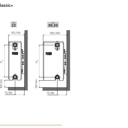
assic»