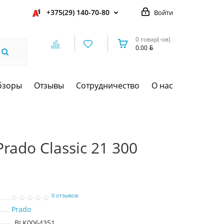
+375(29) 140-70-80
Войти
0 товар(-ов)
0.00
бзоры
Отзывы
Сотрудничество
О нас
rado Classic 21 300
0 отзывов
Prado
BLK0064351