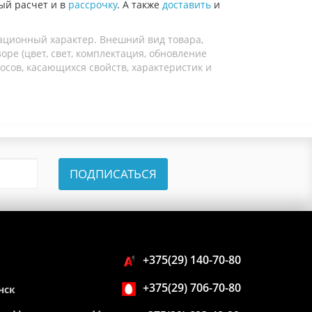
ый расчет и в
рассрочку
. А также
доставить
и
ационный характер. Внешний вид товара,
ре (цвет, свет, комплектация, обновление
осов, касающихся свойств, характеристик и
ПОДПИСАТЬСЯ
+375(29) 140-70-80
+375(29) 706-70-80
нск