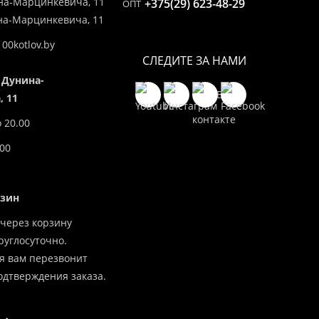
на-Марцинкевича, 11
+375(29) 623-48-29
ОПТ
ина-Марцинкевича, 11
00kotlov.by
СЛЕДИТЕ ЗА НАМИ
 Дунина-
 11
о 20.00
.00
азин
через корзину
углосуточно.
я вам перезвонит
одтверждения заказа.