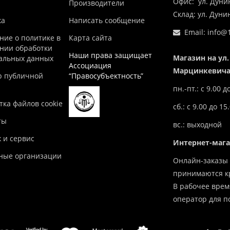
Офис: ул. Дуни
Производители
Склад: ул. Дун
ка
Написать сообщение
Email:
info@1
ние о политике в
Карта сайта
нии обработки
Наши права защищает
Магазин на ул.
альных данных
Ассоциация
Марцинкевича,
р публичной
“Правосубъектность”
пн.-пт.: с 9.00 д
ка файлов cookie
сб.: с 9.00 до 15
ты
вс.: выходной
 и сервис
Интернет-маг
ные организации
Онлайн-заказы 
принимаются кр
В рабочее врем
оператор для п