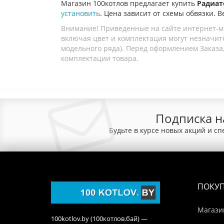
Магазин 100котлов предлагает купить
Радиато
установить
. Цена зависит от схемы обвязки. В
Внимание! Приведенные на сайте интернет-м
включая цвет и комплектация могут незначите
модельного ряда). Перед оформлением Заказа,
комплектации товара.
Подписка н
Будьте в курсе новых акций и с
ПОКУ
Магази
100kotlov.by (100котлов.бай) —