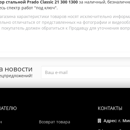
р стальной Prado Classic 21 300 1300
за наличный, безналичн
есь спектр работ "под ключ".
агазина характеристики товаров носят исключительно информ
льно отличаться от представленных на фотографии и видеообзо
 покупатель должен обратиться к Продавцу для уточнения вопр
а новости
пецпредложений!
ПАТЕЛЮ
КОНТАКТЫ
Адрес: г. Ми
н
Возврат товара