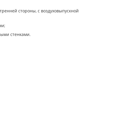
утренней стороны, с воздуховыпускной
ми;
выми стенками.