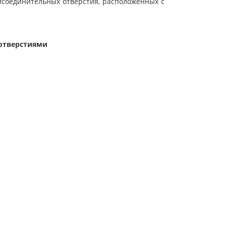
исоединительных отверстия, расположенных с
отверстиями