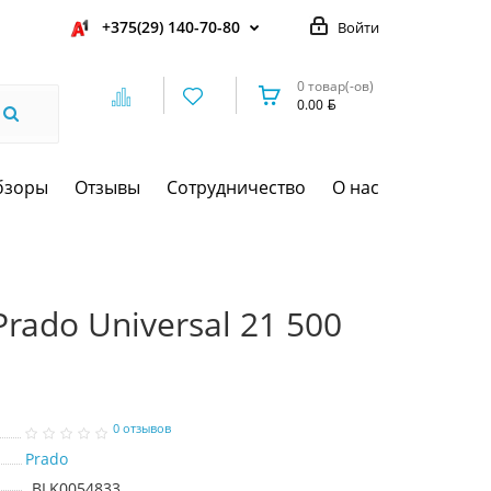
+375(29) 140-70-80
Войти
0 товар(-ов)
0.00
бзоры
Отзывы
Сотрудничество
О нас
rado Universal 21 500
0 отзывов
Prado
BLK0054833