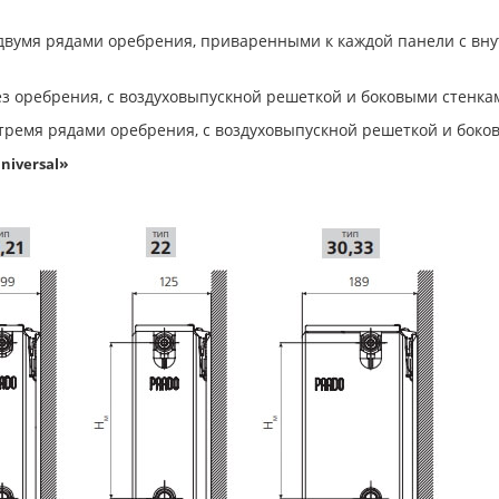
с двумя рядами оребрения, приваренными к каждой панели с вн
ез оребрения, с воздуховыпускной решеткой и боковыми стенка
с тремя рядами оребрения, с воздуховыпускной решеткой и боко
»
niversal