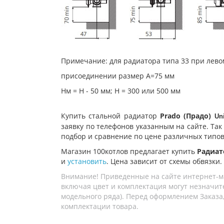
Примечание: для радиатора типа 33 при лев
присоединении размер А=75 мм
Нм = Н - 50 мм; Н = 300 или 500 мм
Купить стальной радиатор
Prado (Прадо)
Un
заявку по телефонов указанным на сайте. Так
подбор и сравнение по цене различных типов
Магазин 100котлов предлагает купить
Радиато
и
установить
. Цена зависит от схемы обвязки.
Внимание! Приведенные на сайте интернет-м
включая цвет и комплектация могут незначите
модельного ряда). Перед оформлением Заказа,
комплектации товара.