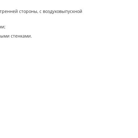
утренней стороны, с воздуховыпускной
ми;
выми стенками.