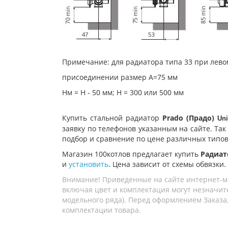
Примечание: для радиатора типа 33 при лев
присоединении размер А=75 мм
Нм = Н - 50 мм; Н = 300 или 500 мм
Купить стальной радиатор
Prado (Прадо)
Uni
заявку по телефонов указанным на сайте. Так
подбор и сравнение по цене различных типов
Магазин 100котлов предлагает купить
Радиато
и
установить
. Цена зависит от схемы обвязки.
Внимание! Приведенные на сайте интернет-м
включая цвет и комплектация могут незначите
модельного ряда). Перед оформлением Заказа,
комплектации товара.