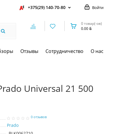
+375(29) 140-70-80
Войти
0 товар(-ов)
0.00
бзоры
Отзывы
Сотрудничество
О нас
rado Universal 21 500
0 отзывов
Prado
BLK0062710