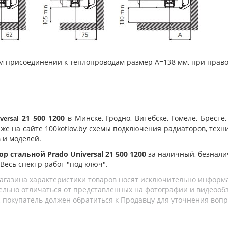
ом присоединении к теплопроводам размер А=138 мм, при прав
21 500 1200
в Минске, Гродно, Витебске, Гомеле, Брес
versal
 же на сайте 100kotlov.by схемы подключения радиаторов, тех
 и моделей.
р стальной Prado Universal 21 500 1200
за наличный, безнали
 Весь спектр работ "под ключ".
агазина характеристики товаров носят исключительно информ
льно отличаться от представленных на фотографии и видеообзо
 покупатель должен обратиться к Продавцу для уточнения вопр