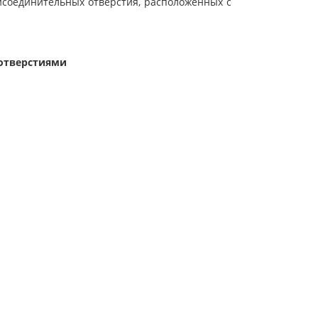
исоединительных отверстия, расположенных с
отверстиями