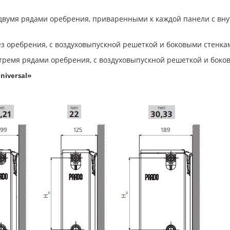
с двумя рядами оребрения, приваренными к каждой панели с вн
ез оребрения, с воздуховыпускной решеткой и боковыми стенка
с тремя рядами оребрения, с воздуховыпускной решеткой и боко
»
niversal