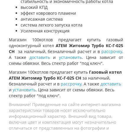
стабильность и экономичность работы котла
высокий КПД
эффект коврового пламени
антисажная система
система легкого запуска котла
Усиленная конструкция
Магазин 100котлов предлагает купить газовый
одноконтурный котел
АТЕМ Житомир Турбо КС-Г-025
СН
за наличный, безналичный расчет и в
рассрочку
.
А также
доставить
и
установить
. Цена зависит от
схемы обвязки. Весь спектр работ "под ключ".
Магазин 100котлов предлагает купить
Газовый котел
АТЕМ Житомир Турбо КС-Г-025 СН
за наличный,
безналичный расчет и в
рассрочку
. А также
доставить
и
установить
. Цена зависит от схемы обвязки. Весь
спектр работ "под ключ".
Внимание! Приведенные на сайте интернет-магазина
характеристики товаров носят исключительно
информационный характер. Внешний вид товара,
включая цвет и комплектация могут незначительно
отличаться от представленных на фотографии и