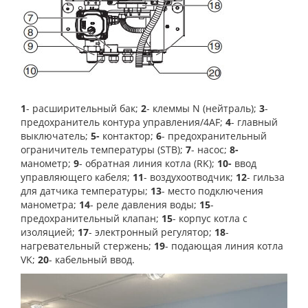
1
- расширительный бак;
2
- клеммы N (нейтраль);
3
-
предохранитель контура управления/4AF;
4
- главный
выключатель;
5-
контактор;
6
- предохранительный
ограничитель температуры (STB);
7
- насос;
8-
манометр;
9
- обратная линия котла (RK);
10-
ввод
управляющего кабеля;
11
- воздухоотводчик;
12
- гильза
для датчика температуры;
13
- место подключения
манометра;
14
- реле давления воды;
15
-
предохранительный клапан;
15
- корпус котла с
изоляцией;
17
- электронный регулятор;
18
-
нагревательный стержень;
19
- подающая линия котла
VK;
20
- кабельный ввод.