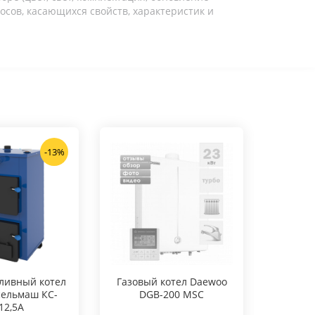
осов, касающихся свойств, характеристик и
-13%
ливный котел
Газовый котел Daewoo
Газовы
ельмаш КС-
DGB-200 MSC
D
12,5А