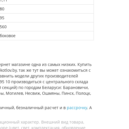
80
95
560
боковое
рнет магазине одна из самых низких. Купить
lov.by, так же тут вы может ознакомиться с
сравнить модели других производителей
95 10 производиться с центрального склада
0 секций) по городам Беларуси: Барановичи,
оры, Могилев, Несвиж, Ошмяны, Пинск, Полоцк,
личный, безналичный расчет и в
рассрочку
. А
ационный характер. Внешний вид товара,
ре (цвет, свет, комплектация, обновление