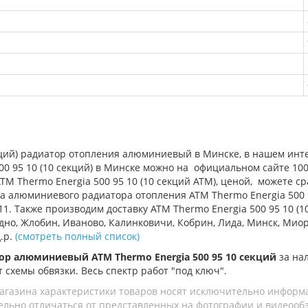
кций) радиатор отопления алюминиевый в Минске, в нашем инте
95 10 (10 секций) в Минске можно на официальном сайте 100kot
TM Thermo Energia 500 95 10 (10 секций АТМ), ценой, можете 
ка алюминиевого радиатора отопления
ATM Thermo Energia 500 
11. Также производим доставку
ATM Thermo Energia 500 95 10
(1
Гродно, Жлобин, Иваново, Калинковичи, Кобрин, Лида, Минск, Ми
д.р.
(смотреть полный список)
ор алюминиевый ATM Thermo Energia 500 95 10 секций
за на
т схемы обвязки. Весь спектр работ "под ключ".
агазина характеристики товаров носят исключительно информ
льно отличаться от представленных на фотографии и видеообзо