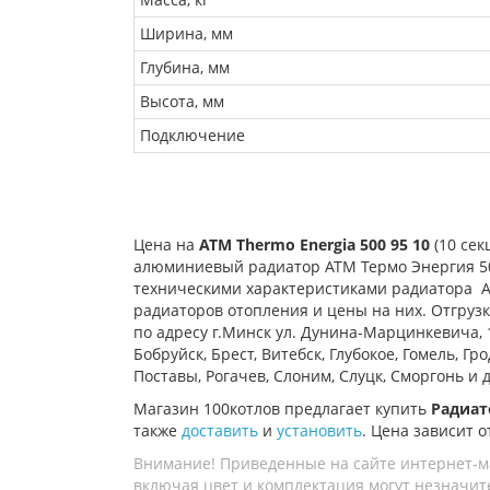
Ширина, мм
Глубина, мм
Высота, мм
Подключение
Цена на
ATM Thermo Energia 500 95
10
(10 се
алюминиевый радиатор АТМ Термо Энергия 500 
техническими характеристиками радиатора
A
радиаторов отопления и цены на них. Отгруз
по адресу г.Минск ул. Дунина-Марцинкевича, 
Бобруйск, Брест, Витебск, Глубокое, Гомель, 
Поставы, Рогачев, Слоним, Слуцк, Сморгонь и 
Магазин 100котлов предлагает купить
Радиат
также
доставить
и
установить
. Цена зависит о
Внимание! Приведенные на сайте интернет-м
включая цвет и комплектация могут незначите