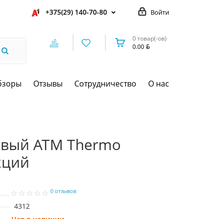
+375(29) 140-70-80
Войти
0 товар(-ов)
0.00
бзоры
Отзывы
Сотрудничество
О нас
вый ATM Thermo
кций
0 отзывов
4312