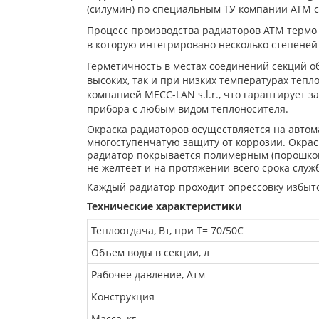
(силумин) по специальным ТУ компании АТМ
Процесс производства радиаторов АТМ термо
в которую интегрировано несколько степеней 
Герметичность в местах соединений секций о
высоких, так и при низких температурах теп
компанией MECC-LAN s.l.r., что гарантирует
прибора с любым видом теплоносителя.
Окраска радиаторов осуществляется на авто
многоступенчатую защиту от коррозии. Окрас
радиатор покрывается полимерным (порошковы
не желтеет и на протяжении всего срока слу
Каждый радиатор проходит опрессовку избыт
Технические характеристики
Теплоотдача, Вт, при Т= 70/50С
Объем воды в секции, л
Рабочее давление, Атм
Конструкция
Масса, кг