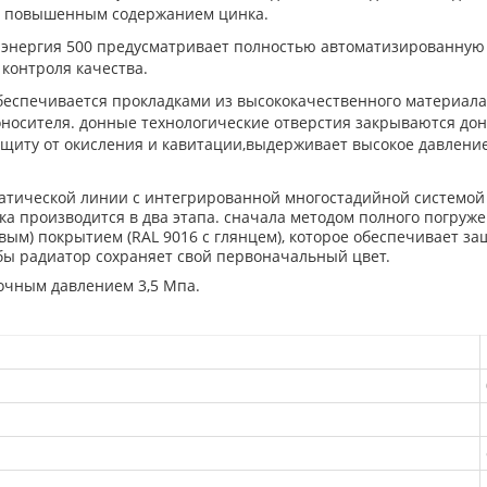
 с повышенным содержанием цинка.
 энергия 500 предусматривает полностью автоматизированную 
контроля качества.
беспечивается прокладками из высококачественного материал
лоносителя. донные технологические отверстия закрываются до
 защиту от окисления и кавитации,выдерживает высокое давлен
матической линии с интегрированной многостадийной системо
ка производится в два этапа. сначала методом полного погруж
м) покрытием (RAL 9016 с глянцем), которое обеспечивает за
жбы радиатор сохраняет свой первоначальный цвет.
очным давлением 3,5 Мпа.