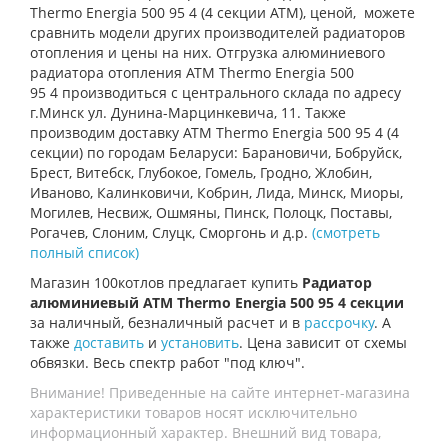
Thermo Energia 500 95 4 (4 секции АТМ), ценой, можете
сравнить модели других производителей радиаторов
отопления и цены на них. Отгрузка алюминиевого
радиатора отопления
ATM Thermo Energia 500
95 4 производиться с центрального склада по адресу
г.Минск ул. Дунина-Марцинкевича, 11. Также
производим доставку
ATM Thermo Energia 500 95 4 (4
секции) по городам Беларуси: Барановичи, Бобруйск,
Брест, Витебск, Глубокое, Гомель, Гродно, Жлобин,
Иваново, Калинковичи, Кобрин, Лида, Минск, Миоры,
Могилев, Несвиж, Ошмяны, Пинск, Полоцк, Поставы,
Рогачев, Слоним, Слуцк, Сморгонь и д.р.
(смотреть
полный список)
Магазин 100котлов предлагает купить
Радиатор
алюминиевый ATM Thermo Energia 500 95 4 секции
за наличный, безналичный расчет и в
рассрочку
. А
также
доставить
и
установить
. Цена зависит от схемы
обвязки. Весь спектр работ "под ключ".
Внимание! Приведенные на сайте интернет-магазина
характеристики товаров носят исключительно
информационный характер. Внешний вид товара,