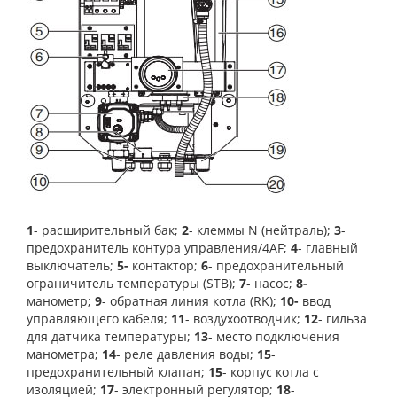
1
- расширительный бак;
2
- клеммы N (нейтраль);
3
-
предохранитель контура управления/4AF;
4
- главный
выключатель;
5-
контактор;
6
- предохранительный
ограничитель температуры (STB);
7
- насос;
8-
манометр;
9
- обратная линия котла (RK);
10-
ввод
управляющего кабеля;
11
- воздухоотводчик;
12
- гильза
для датчика температуры;
13
- место подключения
манометра;
14
- реле давления воды;
15
-
предохранительный клапан;
15
- корпус котла с
изоляцией;
17
- электронный регулятор;
18
-