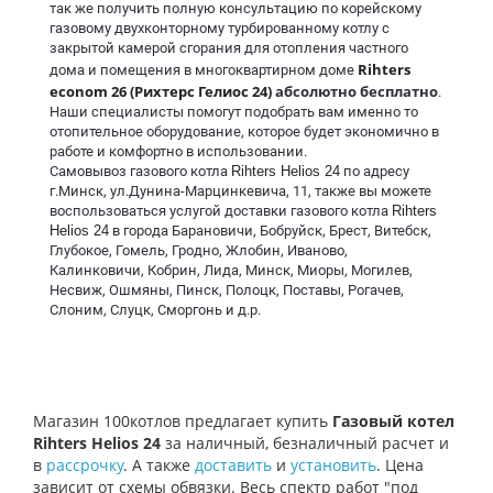
так же получить полную консультацию по корейскому
газовому двухконторному турбированному котлу с
закрытой камерой сгорания для отопления частного
Rihters
дома и помещения в многоквартирном доме
econom 26 (Рихтерс Гелиос 24)
абсолютно бесплатно
.
Наши специалисты помогут подобрать вам именно то
отопительное оборудование, которое будет экономично в
работе и комфортно в использовании.
Самовывоз газового котла
Rihters Helios 24
по адресу
г.Минск, ул.Дунина-Марцинкевича, 11, также вы можете
воспользоваться услугой доставки газового котла
Rihters
Helios 24
в города Барановичи, Бобруйск, Брест, Витебск,
Глубокое, Гомель, Гродно, Жлобин, Иваново,
Калинковичи, Кобрин, Лида, Минск, Миоры, Могилев,
Несвиж, Ошмяны, Пинск, Полоцк, Поставы, Рогачев,
Слоним, Слуцк, Сморгонь и д.р.
Магазин 100котлов предлагает купить
Газовый котел
Rihters Helios 24
за наличный, безналичный расчет и
в
рассрочку
. А также
доставить
и
установить
. Цена
зависит от схемы обвязки. Весь спектр работ "под