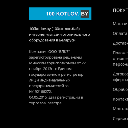
ПОКУ
Магази
100kotlov.by (100котлов.бай) —
Оплата
интернет-магазин отопительного
оборудования в Беларуси.
Достав
Компания ООО "БЛК7"
Положе
зарегистрирована решением
отноше
Минским горисполкомом от 22
персон
ноября 2013г., в Едином
Догово
государственном регистре юр.
оферты
лиц и индивидуальных
предпринимателей за
Обработ
№192166272.
04.05.2015 дата регистрации в
Контак
торговом реестре
Монтаж
Сервис