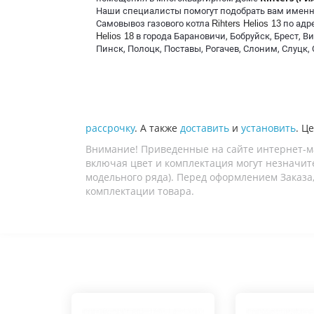
Наши специалисты помогут подобрать вам именно 
Самовывоз газового котла
Rihters Helios 13
по адре
Helios 18
в города Барановичи, Бобруйск, Брест, 
Пинск, Полоцк, Поставы, Рогачев, Слоним, Слуцк, 
рассрочку
. А также
доставить
и
установить
. Ц
Внимание! Приведенные на сайте интернет-м
включая цвет и комплектация могут незначите
модельного ряда). Перед оформлением Заказа,
комплектации товара.