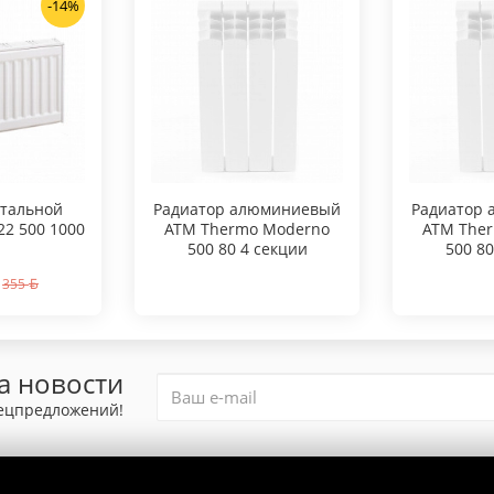
-14%
стальной
Радиатор алюминиевый
Радиатор
 22 500 1000
ATM Thermo Moderno
ATM The
500 80 4 секции
500 80
355
а новости
пецпредложений!