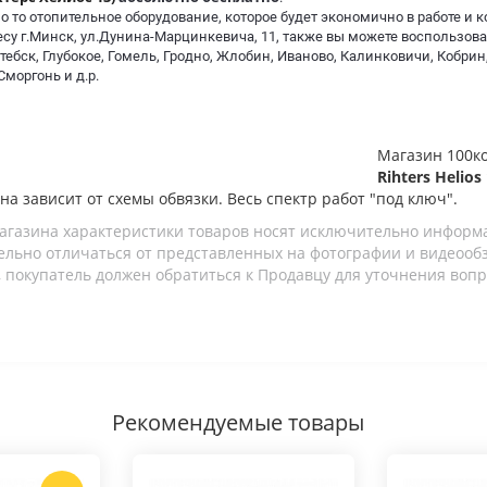
то отопительное оборудование, которое будет экономично в работе и 
су г.Минск, ул.Дунина-Марцинкевича, 11, также вы можете воспользова
Витебск, Глубокое, Гомель, Гродно, Жлобин, Иваново, Калинковичи, Кобр
Сморгонь и д.р.
Магазин 100к
Rihters Helios
ена зависит от схемы обвязки. Весь спектр работ "под ключ".
агазина характеристики товаров носят исключительно информ
льно отличаться от представленных на фотографии и видеообзо
 покупатель должен обратиться к Продавцу для уточнения вопр
Рекомендуемые товары