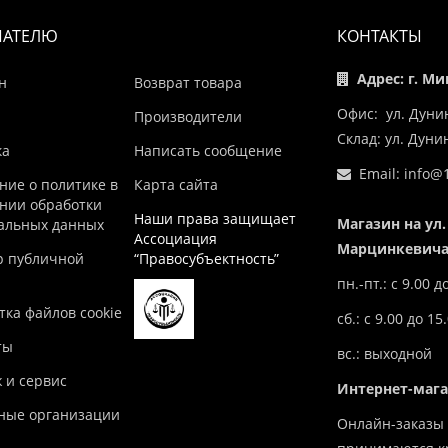
ПАТЕЛЮ
КОНТАКТЫ
Адрес: г. Ми
н
Возврат товара
Офис: ул. Дуни
Производители
Склад: ул. Дун
ка
Написать сообщение
Email:
info@1
ние о политике в
Карта сайта
нии обработки
Наши права защищает
Магазин на ул.
альных данных
Ассоциация
Марцинкевича,
р публичной
“Правосубъектность”
пн.-пт.: с 9.00 д
ка файлов cookie
сб.: с 9.00 до 15
ты
вс.: выходной
 и сервис
Интернет-маг
ные организации
Онлайн-заказы 