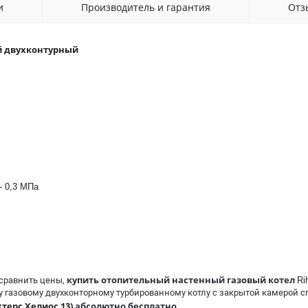
и
Производитель и гарантия
От
ый двухконтурный
- 0,3 МПа
купить отопительный настенный газовый котел
 сравнить цены,
Ri
 газовому двухконторному турбированному котлу с закрытой камерой сг
хтерс Хелиос 13)
абсолютно бесплатно
.