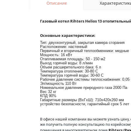
Описание
Характеристик
Газовый котел Rihters Helios 13 отопительн
Основные характеристики:
Тип: двухконтурный, закрытая камера сгорания
Расположение: настенный
Первичный и вторичный теплообменники: медные
Мощность: 16 кВт
Отапливаемая площадь: 50 - 150 м2
Выход горячей воды: 8 л/мин
Объем расширительного бака: 6 л
Температура отопления: 30-80 С
Температура горячей воды: 30-60 С
Рабочее давление системы теплоснабжения: 0,05 
Эл/мощность 110 Вт
Номинальное давление природного газа 2000 Па
Вес 32 кг
КПД 90%
Габаритные размеры (ВxГxШ): 710x420x260 мм
устройство безопасности, гарантийный срок 5 лет
В офисе нашей компании вы можете узнать цену,
же получить полную консультацию по корейскому
Rihters (Ри
помещения в многоквартирном доме