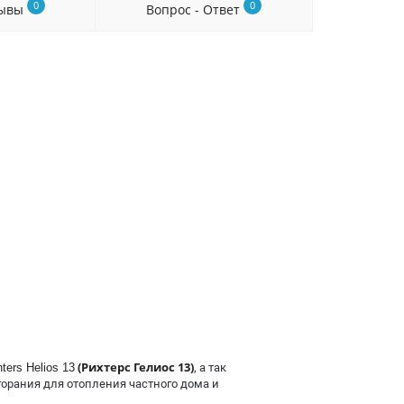
0
0
зывы
Вопрос - Ответ
(Рихтерс Гелиос 13)
hters Helios 13
, а так
орания для отопления частного дома и