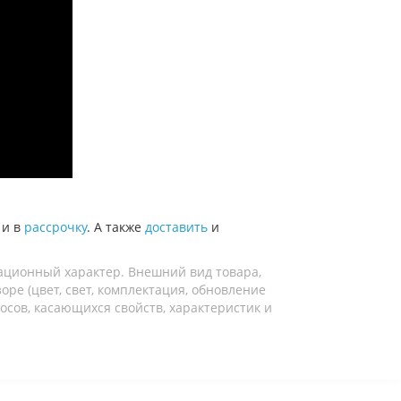
 и в
рассрочку
. А также
доставить
и
ационный характер. Внешний вид товара,
ре (цвет, свет, комплектация, обновление
осов, касающихся свойств, характеристик и