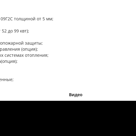
 09Г2С толщиной от 5 мм;
52 до 99 квт);
вопожарной защиты;
равления (опция);
ых системах отопления;
(опция);
енные;
Видео