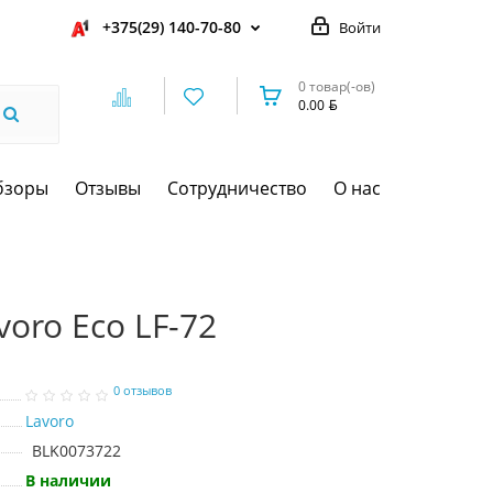
+375(29) 140-70-80
Войти
0 товар(-ов)
0.00
бзоры
Отзывы
Сотрудничество
О нас
oro Eco LF-72
0 отзывов
Lavoro
BLK0073722
В наличии