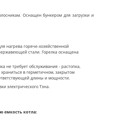
олосникам. Оснащен бункером для загрузки и
для нагрева горяче-хозяйственной
нержавеющей стали. Горелка оснащена
лка не требует обслуживания - р
астопка,
 храниться в герметичном, закрытом
ответствующей длины и мощности.
ки электрического Тэна.
ю емкость котла: