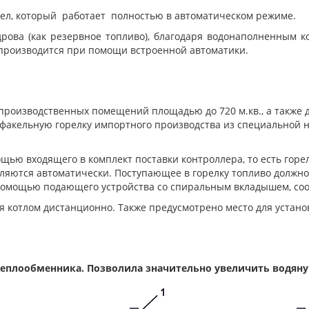
отел, который работает полностью в автоматическом режиме.
ова (как резервное топливо), благодаря водонаполненным к
производится при помощи встроенной автоматики.
производственных помещений площадью до 720 м.кв., а также 
факельную горелку импортного производства из специальной 
щью входящего в комплект поставки контроллера, т
о есть горе
вляются автоматически.
Поступающее в горелку топливо должно
 помощью подающего устройства со спиральным вкладышем, со
я котлом дистанционно. Также предусмотрено место для установ
еплообменника. Позволила значительно увеличить водяну