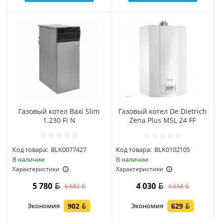
Газовый котел Baxi Slim
Газовый котел De Dietrich
1.230 Fi N
Zena Plus MSL 24 FF
Код товара:
BLK0077427
Код товара:
BLK0102105
В наличии
В наличии
Характеристики
Характеристики
5 780
4 030
6 682
4 658
Экономия
902
Экономия
629