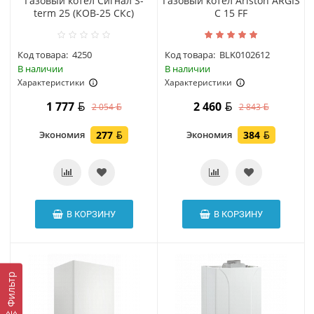
Газовый котел Сигнал S-
Газовый котел Ariston ARGIS
term 25 (КОВ-25 СКс)
C 15 FF
Код товара:
4250
Код товара:
BLK0102612
В наличии
В наличии
Характеристики
Характеристики
1 777
2 460
2 054
2 843
Экономия
277
Экономия
384
В КОРЗИНУ
В КОРЗИНУ
Фильтр