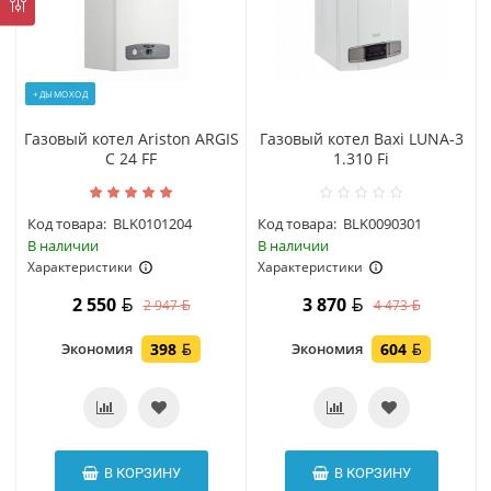
+ДЫМОХОД
Газовый котел Ariston ARGIS
Газовый котел Baxi LUNA-3
C 24 FF
1.310 Fi
Код товара:
BLK0101204
Код товара:
BLK0090301
В наличии
В наличии
Характеристики
Характеристики
2 550
3 870
2 947
4 473
Экономия
398
Экономия
604
В КОРЗИНУ
В КОРЗИНУ