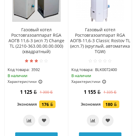
Газовый котел
Газовый котел
Ростовгазоаппарат RGA
Ростовгазоаппарат RGA
АОГВ 11,6-3 (исп 7) Change
АОГВ-11,6-3 Classic Rostov TL
TL (2210-363.00.00.00.000)
(исп.7) (круглый, автоматика
(квадратный)
TGW)
Код товара:
3592
Код товара:
BLK0072400
В наличии
В наличии
Характеристики
Характеристики
1 125
1 155
1 300
1 335
Экономия
176
Экономия
180