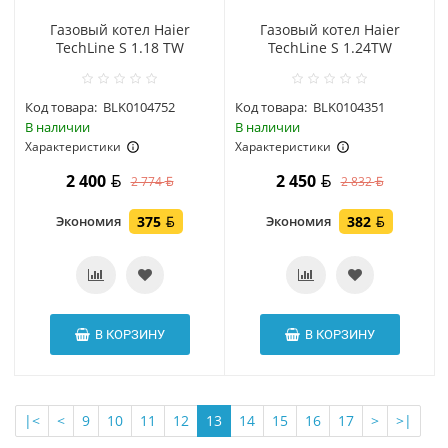
Газовый котел Haier
Газовый котел Haier
TechLine S 1.18 TW
TechLine S 1.24TW
Код товара:
BLK0104752
Код товара:
BLK0104351
В наличии
В наличии
Характеристики
Характеристики
Мощность котла: 18 кВт
2 400
2 450
2 774
2 832
Тип: одноконтурный
Камера сгорания: закрытая
Экономия
375
Экономия
382
В КОРЗИНУ
В КОРЗИНУ
|<
<
9
10
11
12
13
14
15
16
17
>
>|