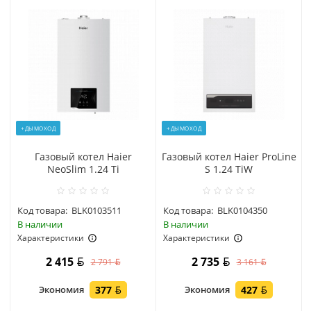
+ДЫМОХОД
+ДЫМОХОД
Газовый котел Haier
Газовый котел Haier ProLine
NeoSlim 1.24 Ti
S 1.24 TiW
Код товара:
BLK0103511
Код товара:
BLK0104350
В наличии
В наличии
Характеристики
Характеристики
2 415
2 735
2 791
3 161
Экономия
377
Экономия
427