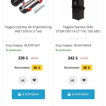
Гидрострелка AV Engineering
Гидрострелка DIAL
AVE155016 (1"х4)
STGR100114 (1"1/4, 100 кВт)
Код товара:
BLK091267
Код товара:
BLK0104624
В наличии
В наличии
230
242
265
279
Экономия
36
Экономия
38
В КОРЗИНУ
В КОРЗИНУ