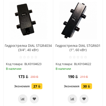
Гидрострелка DIAL STGR4034
Гидрострелка DIAL STGR601
(3/4", 40 кВт)
(1", 60 кВт)
Код товара:
BLK0104623
Код товара:
BLK0104622
В наличии
В наличии
173
190
200
219
Экономия
27
Экономия
30