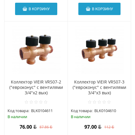
В КОРЗИНУ
В КОРЗИНУ
Коллектор VIEIR VR507-2
Коллектор VIEIR VR507-3
("евроконус" с вентилями
("евроконус" с вентилями
3/4"x2 вых)
3/4"x3 вых)
Код товара:
BLK0104611
Код товара:
BLK0104610
В наличии
В наличии
76.00
97.00
87.86
112