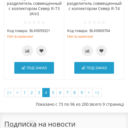
разделитель совмещенный
разделитель совмещенный
с коллектором Север R-Т3
с коллектором Север R-Т4
(Aisi)
Код товара:
BLK0059321
Код товара:
BLK0069704
Нет в наличии
Нет в наличии
ПОД ЗАКАЗ
ПОД ЗАКАЗ
|<
<
1
2
3
4
5
6
7
8
9
>
>|
Показано с 73 по 96 из 200 (всего 9 страниц)
Подписка на новости