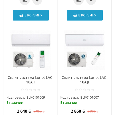
В КОРЗИНУ
В КОРЗИНУ
Сплит-система Loriot LAC-
Сплит-система Loriot LAC-
18AH
18AJI
Код товара:
BLK0101609
Код товара:
BLK0101607
В наличии
В наличии
2 640
2 860
3 052
3 306