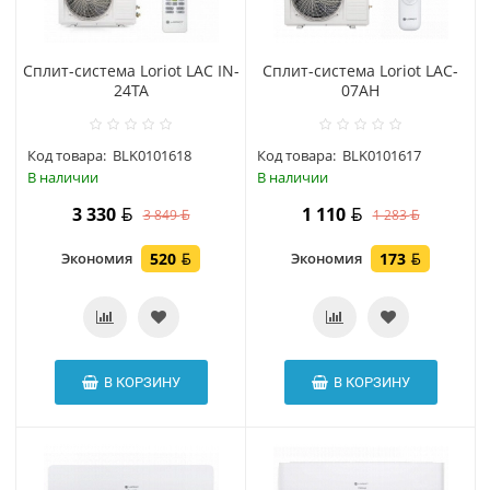
Сплит-система Loriot LAC IN-
Сплит-система Loriot LAC-
24TA
07AH
Код товара:
BLK0101618
Код товара:
BLK0101617
В наличии
В наличии
3 330
1 110
3 849
1 283
Экономия
520
Экономия
173
В КОРЗИНУ
В КОРЗИНУ