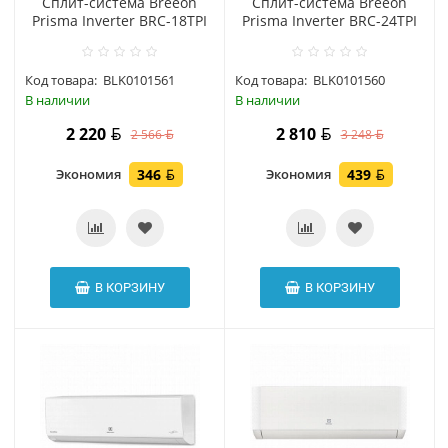
Сплит-система Breeon
Сплит-система Breeon
Prisma Inverter BRC-18TPI
Prisma Inverter BRC-24TPI
Код товара:
BLK0101561
Код товара:
BLK0101560
В наличии
В наличии
2 220
2 810
2 566
3 248
Экономия
346
Экономия
439
В КОРЗИНУ
В КОРЗИНУ