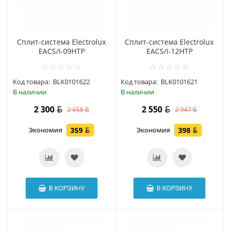
Сплит-система Electrolux
Сплит-система Electrolux
EACS/I-09HTP
EACS/I-12HTP
Код товара:
BLK0101622
Код товара:
BLK0101621
В наличии
В наличии
2 300
2 550
2 658
2 947
Экономия
359
Экономия
398
В КОРЗИНУ
В КОРЗИНУ