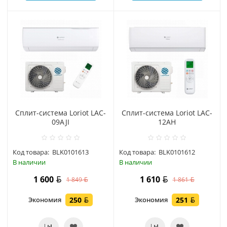
Сплит-система Loriot LAC-
Сплит-система Loriot LAC-
09AJI
12AH
Код товара:
BLK0101613
Код товара:
BLK0101612
В наличии
В наличии
1 600
1 610
1 849
1 861
Экономия
250
Экономия
251