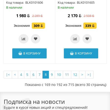
Код товара:
BLK0101606
Код товара:
BLK0101605
В наличии
В наличии
1 980
2 170
2 289
2 508
Экономия
309
Экономия
339
В КОРЗИНУ
В КОРЗИНУ
|<
<
4
5
6
7
8
9
10
11
12
>
>|
Показано с 169 по 192 из 715 (всего 30 страниц)
Подписка на новости
Будьте в курсе новых акций и спецпредложений!