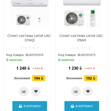
Сплит-система Loriot LAC-
Сплит-система Loriot LAC-
07AQI
09AH
Код товара:
BLK0101616
Код товара:
BLK0101615
В наличии
В наличии
1 240
1 230
1 433
1 421
Экономия
194
Экономия
192
В КОРЗИНУ
В КОРЗИНУ