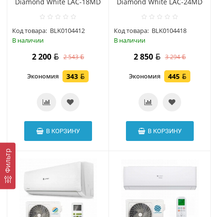
Diamond White LAC-18MD
Diamond White LAC-24MD
Код товара:
BLK0104412
Код товара:
BLK0104418
В наличии
В наличии
2 200
2 850
2 543
3 294
Экономия
343
Экономия
445
В КОРЗИНУ
В КОРЗИНУ
Фильтр