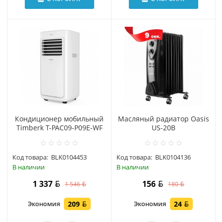
Кондиционер мобильный
Масляный радиатор Oasis
Timberk T-PAC09-P09E-WF
US-20B
Код товара:
BLK0104453
Код товара:
BLK0104136
В наличии
В наличии
1 337
156
1 546
180
Экономия
209
Экономия
24