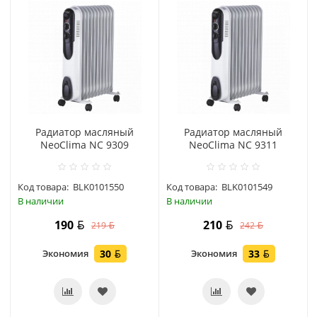
Радиатор масляный
Радиатор масляный
NeoClima NC 9309
NeoClima NC 9311
Код товара:
BLK0101550
Код товара:
BLK0101549
В наличии
В наличии
190
210
219
242
Экономия
30
Экономия
33