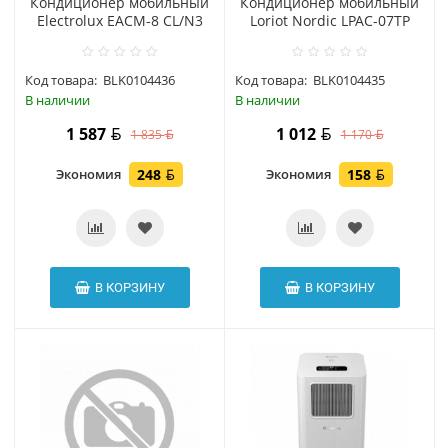
Кондиционер мобильный
Кондиционер мобильный
Electrolux EACM-8 CL/N3
Loriot Nordic LPAC-07TP
Код товара:
BLK0104436
Код товара:
BLK0104435
В наличии
В наличии
1 587
1 012
1 835
1 170
Экономия
248
Экономия
158
В КОРЗИНУ
В КОРЗИНУ