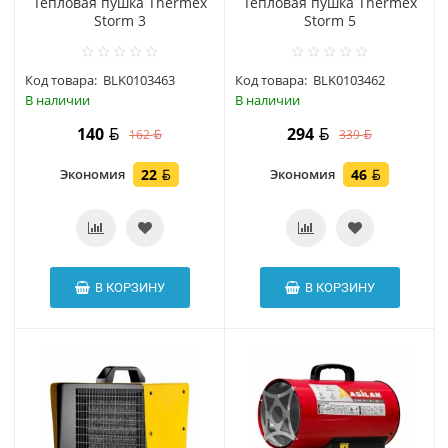
Тепловая пушка Thermex
Тепловая пушка Thermex
Storm 3
Storm 5
Код товара:
BLK0103463
Код товара:
BLK0103462
В наличии
В наличии
140
294
162
339
Экономия
22
Экономия
46
В КОРЗИНУ
В КОРЗИНУ