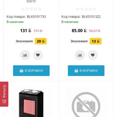
03/1F
Код товара:
BLK0101733
Код товара:
BLK0101322
В наличии
В наличии
131
85.00
151
98.27
Экономия
20
Экономия
13
В КОРЗИНУ
В КОРЗИНУ
Фильтр