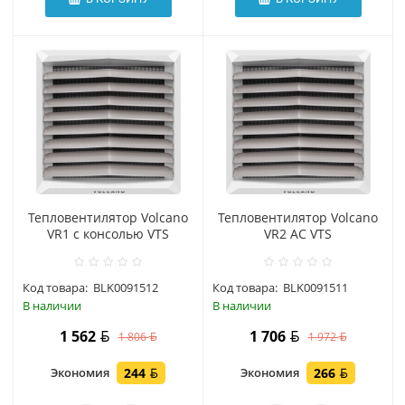
Тепловентилятор Volcano
Тепловентилятор Volcano
VR1 с консолью VTS
VR2 АС VTS
Код товара:
BLK0091512
Код товара:
BLK0091511
В наличии
В наличии
1 562
1 706
1 806
1 972
Экономия
244
Экономия
266