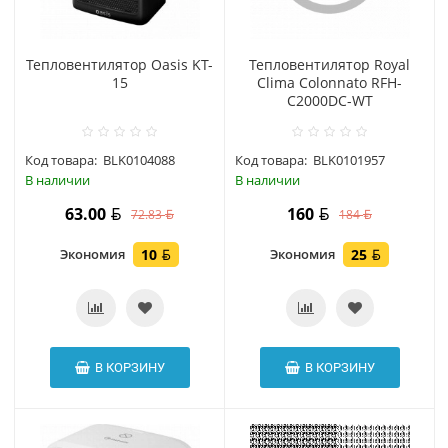
Тепловентилятор Oasis KT-
Тепловентилятор Royal
15
Clima Colonnato RFH-
C2000DC-WT
Код товара:
BLK0104088
Код товара:
BLK0101957
В наличии
В наличии
63.00
160
72.83
184
Экономия
10
Экономия
25
В КОРЗИНУ
В КОРЗИНУ