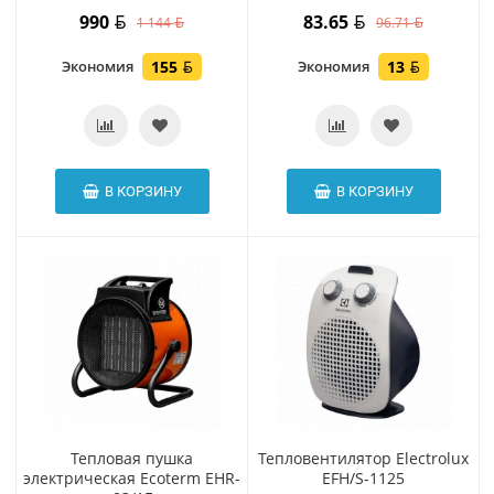
990
83.65
1 144
96.71
Экономия
155
Экономия
13
В КОРЗИНУ
В КОРЗИНУ
Тепловая пушка
Тепловентилятор Electrolux
электрическая Ecoterm EHR-
EFH/S-1125