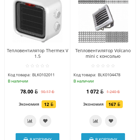
Тепловентилятор Thermex V
Тепловентилятор Volcano
1.5
mini с консолью
Код товара:
BLK0102011
Код товара:
BLK0104478
В наличии
В наличии
78.00
1 072
90.17
1 240
Экономия
12
Экономия
167
В КОРЗИНУ
В КОРЗИНУ