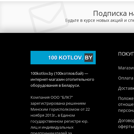
Подписка н
Будьте в курсе новых акций и с
ПОКУ
Магази
100kotlov.by (100котлов.бай) —
Оплата
интернет-магазин отопительного
оборудования в Беларуси.
Достав
Компания ООО "БЛК7"
Положе
зарегистрирована решением
отноше
Минским горисполкомом от 22
персон
ноября 2013г., в Едином
Догово
государственном регистре юр.
оферты
лиц и индивидуальных
предпринимателей за