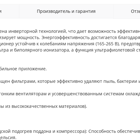
и
Производитель и гарантия
От
на инверторной технологией, что дает возможность эффектив
ирует мощность. Энергоэффективность достигается благодаря
ионер устойчив к колебаниям напряжения (165-265 В), предот
ьтра и биполярного ионизатора, а функция ультрафиолетовой 
бильное приложение.
ащен фильтрами, которые эффективно удаляют пыль, бактерии 
 тонким вентиляторам и усовершенствованным системам охлажд
ны из высококачественных материалов).
дской подогрев поддона и компрессора): Способность обеспеч
Цельсия.