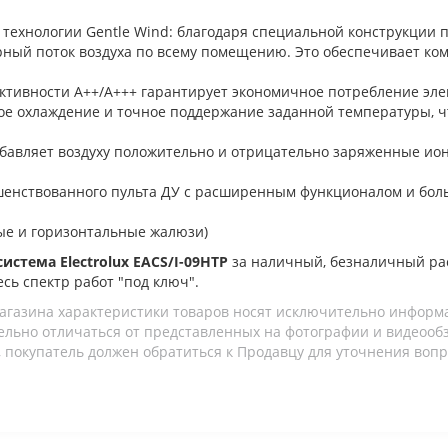
 технологии Gentle Wind: благодаря специальной конструкции
рный поток воздуха по всему помещению. Это обеспечивает к
ективности А++/A+++ гарантирует экономичное потребление эл
ое охлаждение и точное поддержание заданной температуры, ч
бавляет воздуху положительно и отрицательно заряженные ионы
шенствованного пульта ДУ с расширенным функционалом и бол
ные и горизонтальные жалюзи)
истема Electrolux EACS/I-09HTP
за наличный, безналичный ра
есь спектр работ "под ключ".
агазина характеристики товаров носят исключительно информ
льно отличаться от представленных на фотографии и видеообзо
 покупатель должен обратиться к Продавцу для уточнения вопр