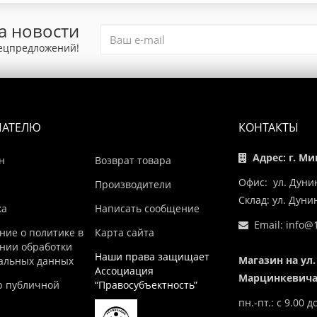
а новости
пецпредложений!
ПАТЕЛЮ
КОНТАКТЫ
Адрес: г. Ми
н
Возврат товара
Офис: ул. Дуни
Производители
Склад: ул. Дун
ка
Написать сообщение
Email:
info@1
ние о политике в
Карта сайта
нии обработки
Наши права защищает
Магазин на ул.
альных данных
Ассоциация
Марцинкевича,
р публичной
“Правосубъектность”
пн.-пт.: с 9.00 д