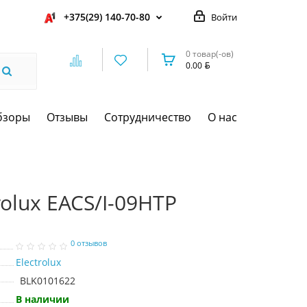
+375(29) 140-70-80
Войти
0 товар(-ов)
0.00
бзоры
Отзывы
Сотрудничество
О нас
rolux EACS/I-09HTP
0 отзывов
Electrolux
BLK0101622
В наличии