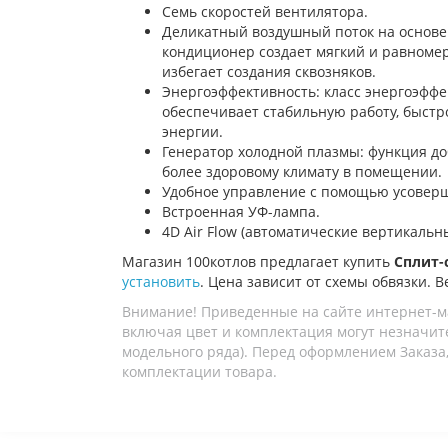
Семь скоростей вентилятора.
Деликатный воздушный поток на основе
кондиционер создает мягкий и равноме
избегает создания сквозняков.
Энергоэффективность: класс энергоэфф
обеспечивает стабильную работу, быстр
энергии.
Генератор холодной плазмы: функция до
более здоровому климату в помещении.
Удобное управление с помощью усовер
Встроенная УФ-лампа.
4D Air Flow (автоматические вертикаль
Магазин 100котлов предлагает купить
Сплит-с
установить
. Цена зависит от схемы обвязки. В
Внимание! Приведенные на сайте интернет-м
включая цвет и комплектация могут незначите
модельного ряда). Перед оформлением Заказа,
комплектации товара.