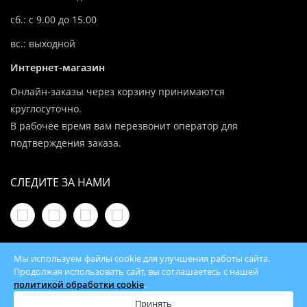
сб.: с 9.00 до 15.00
вс.: выходной
Интернет-магазин
Онлайн-заказы через корзину принимаются
круглосуточно.
В рабочее время вам перезвонит оператор для
подтверждения заказа.
СЛЕДИТЕ ЗА НАМИ
Мы используем файлы cookie для улучшения работы сайта.
Продолжая использовать сайт, вы соглашаетесь с нашей
политикой обработки cookie
.
© 2026 100Kotlov.by — продажа отопительного
оборудования с доставкой по всей Беларуси
Принять