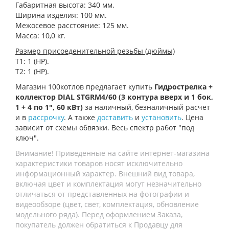
Габаритная высота: 340 мм.
Ширина изделия: 100 мм.
Межосевое расстояние: 125 мм.
Масса: 10,0 кг.
Размер присоеденительной резьбы (дюймы)
Т1: 1 (НР).
Т2: 1 (НР).
Магазин 100котлов предлагает купить
Гидрострелка +
коллектор DIAL STGRM4/60 (3 контура вверх и 1 бок,
1 + 4 по 1", 60 кВт)
за наличный, безналичный расчет
и в
рассрочку
. А также
доставить
и
установить
. Цена
зависит от схемы обвязки. Весь спектр работ "под
ключ".
Внимание! Приведенные на сайте интернет-магазина
характеристики товаров носят исключительно
информационный характер. Внешний вид товара,
включая цвет и комплектация могут незначительно
отличаться от представленных на фотографии и
видеообзоре (цвет, свет, комплектация, обновление
модельного ряда). Перед оформлением Заказа,
покупатель должен обратиться к Продавцу для