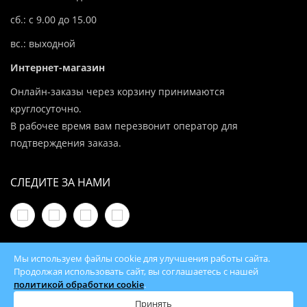
сб.: с 9.00 до 15.00
вс.: выходной
Интернет-магазин
Онлайн-заказы через корзину принимаются
круглосуточно.
В рабочее время вам перезвонит оператор для
подтверждения заказа.
СЛЕДИТЕ ЗА НАМИ
Мы используем файлы cookie для улучшения работы сайта.
Продолжая использовать сайт, вы соглашаетесь с нашей
политикой обработки cookie
.
© 2026 100Kotlov.by — продажа отопительного
оборудования с доставкой по всей Беларуси
Принять